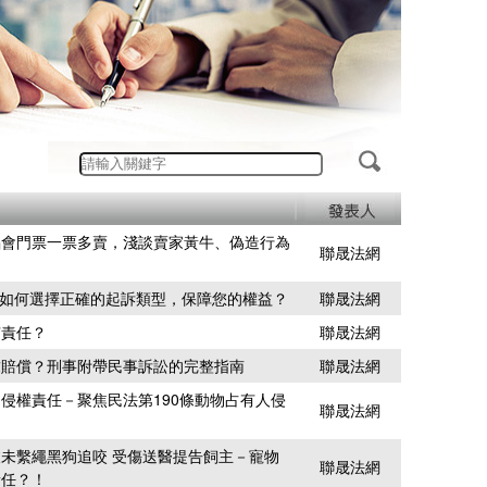
唱會門票一票多賣，淺談賣家黃牛、偽造行為
聯晟法網
刑事：如何選擇正確的起訴類型，保障您的權益？
聯晟法網
有責任？
聯晟法網
求賠償？刑事附帶民事訴訟的完整指南
聯晟法網
侵權責任－聚焦民法第190條動物占有人侵
聯晟法網
未繫繩黑狗追咬 受傷送醫提告飼主－寵物
聯晟法網
責任？！