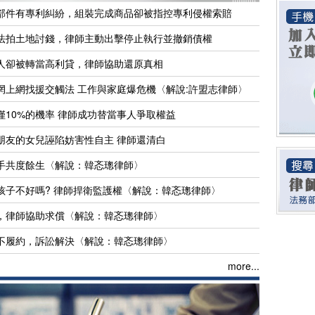
部件有專利糾紛，組裝完成商品卻被指控專利侵權索賠
法拍土地討錢，律師主動出擊停止執行並撤銷債權
人卻被轉當高利貸，律師協助還原真相
惘上網找援交觸法 工作與家庭爆危機〈解說:許盟志律師〉
10%的機率 律師成功替當事人爭取權益
朋友的女兒誣陷妨害性自主 律師還清白
手共度餘生〈解說：韓忞璁律師〉
孩子不好嗎? 律師捍衛監護權〈解說：韓忞璁律師〉
，律師協助求償〈解說：韓忞璁律師〉
不履約，訴訟解決〈解說：韓忞璁律師〉
more...