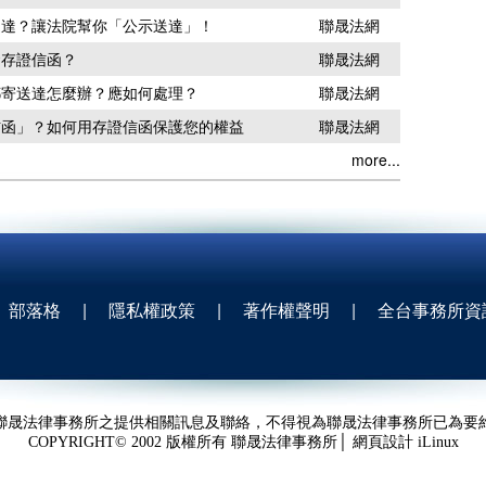
送達？讓法院幫你「公示送達」！
聯晟法網
發存證信函？
聯晟法網
郵寄送達怎麼辦？應如何處理？
聯晟法網
信函」？如何用存證信函保護您的權益
聯晟法網
more...
部落格
|
隱私權政策
|
著作權聲明
|
全台事務所資
聯晟法律事務所之提供相關訊息及聯絡，不得視為聯晟法律事務所已為要
COPYRIGHT© 2002 版權所有 聯晟法律事務所│ 網頁設計
iLinux