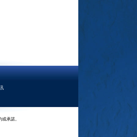
訊
約或承諾。