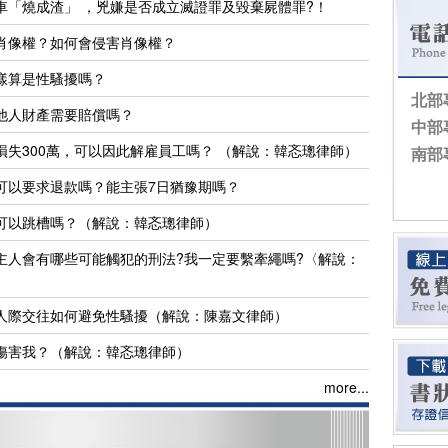
車「燒成渣」 ，兇嫌是否成立滅證罪及毀棄屍體罪?！
肖像權？如何會侵害肖像權？
樣算是性騷擾嗎？
北部
他人財產需要賠償嗎？
中部
失300萬，可以因此解雇員工嗎？ （解說：韓忞璁律師）
南部
可以要求退款嗎？能主張7日猶豫期嗎？
可以跳槽嗎？（解說：韓忞璁律師）
主人會有哪些可能觸犯的刑法?我一定要繫牽繩嗎?〈解說：
人際交往如何避免性騷擾（解說：陳嘉文律師）
傷害我？（解說：韓忞璁律師）
more...