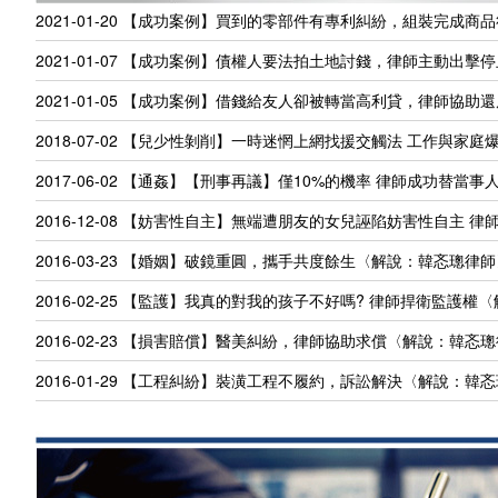
2021-01-20
【成功案例】買到的零部件有專利糾紛，組裝完成商品
2021-01-07
【成功案例】債權人要法拍土地討錢，律師主動出擊停
2021-01-05
【成功案例】借錢給友人卻被轉當高利貸，律師協助還
2018-07-02
【兒少性剝削】一時迷惘上網找援交觸法 工作與家庭爆
2017-06-02
【通姦】【刑事再議】僅10%的機率 律師成功替當事
2016-12-08
【妨害性自主】無端遭朋友的女兒誣陷妨害性自主 律
2016-03-23
【婚姻】破鏡重圓，攜手共度餘生〈解說：韓忞璁律師
2016-02-25
【監護】我真的對我的孩子不好嗎? 律師捍衛監護權
2016-02-23
【損害賠償】醫美糾紛，律師協助求償〈解說：韓忞璁
2016-01-29
【工程糾紛】裝潢工程不履約，訴訟解決〈解說：韓忞