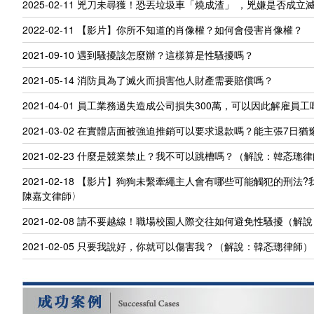
2025-02-11
兇刀未尋獲！恐丟垃圾車「燒成渣」 ，兇嫌是否成立
2022-02-11
【影片】你所不知道的肖像權？如何會侵害肖像權？
2021-09-10
遇到騷擾該怎麼辦？這樣算是性騷擾嗎？
2021-05-14
消防員為了滅火而損害他人財產需要賠償嗎？
2021-04-01
員工業務過失造成公司損失300萬，可以因此解雇員工
2021-03-02
在實體店面被強迫推銷可以要求退款嗎？能主張7日猶
2021-02-23
什麼是競業禁止？我不可以跳槽嗎？（解說：韓忞璁律
2021-02-18
【影片】狗狗未繫牽繩主人會有哪些可能觸犯的刑法?
陳嘉文律師〉
2021-02-08
請不要越線！職場校園人際交往如何避免性騷擾（解說
2021-02-05
只要我說好，你就可以傷害我？（解說：韓忞璁律師）