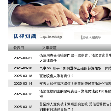
偽造周杰倫演唱會門票一票多賣，淺談賣家黃
2025-03-31
之法律責任
2025-03-18
民事 vs. 刑事：如何選擇正確的起訴類型，保
2025-03-18
寵物咬傷人誰有責任？
2025-03-14
被害人如何請求賠償？刑事附帶民事訴訟的完
淺談寵物飼主的侵權責任－聚焦民法第190條
2025-03-12
權
苗栗婦人遛狗被未繫繩黑狗追咬 受傷送醫提告
2025-03-12
飼主有何法律責任？！