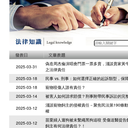
偽造周杰倫演唱會門票一票多賣，淺談賣家黃
2025-03-31
之法律責任
2025-03-18
民事 vs. 刑事：如何選擇正確的起訴類型，保
2025-03-18
寵物咬傷人誰有責任？
2025-03-14
被害人如何請求賠償？刑事附帶民事訴訟的完
淺談寵物飼主的侵權責任－聚焦民法第190條
2025-03-12
權
苗栗婦人遛狗被未繫繩黑狗追咬 受傷送醫提告
2025-03-12
飼主有何法律責任？！