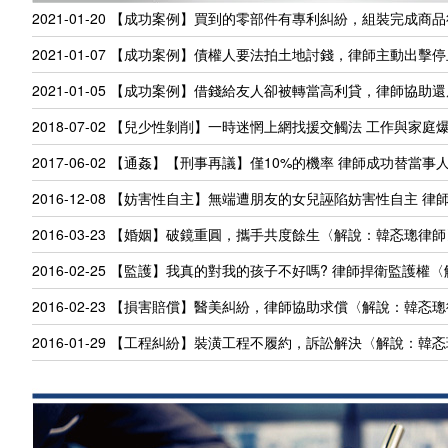
2021-01-20
【成功案例】買到的零部件有專利糾紛，組裝完成商品
2021-01-07
【成功案例】債權人要法拍土地討錢，律師主動出擊停
2021-01-05
【成功案例】借錢給友人卻被轉當高利貸，律師協助還
2018-07-02
【兒少性剝削】一時迷惘上網找援交觸法 工作與家庭爆
2017-06-02
【通姦】【刑事再議】僅10%的機率 律師成功替當事
2016-12-08
【妨害性自主】無端遭朋友的女兒誣陷妨害性自主 律
2016-03-23
【婚姻】破鏡重圓，攜手共度餘生〈解說：韓忞璁律師
2016-02-25
【監護】我真的對我的孩子不好嗎? 律師捍衛監護權
2016-02-23
【損害賠償】醫美糾紛，律師協助求償〈解說：韓忞璁
2016-01-29
【工程糾紛】裝潢工程不履約，訴訟解決〈解說：韓忞