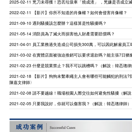
2025-02-11
兇刀未尋獲！恐丟垃圾車「燒成渣」 ，兇嫌是否成立
2022-02-11
【影片】你所不知道的肖像權？如何會侵害肖像權？
2021-09-10
遇到騷擾該怎麼辦？這樣算是性騷擾嗎？
2021-05-14
消防員為了滅火而損害他人財產需要賠償嗎？
2021-04-01
員工業務過失造成公司損失300萬，可以因此解雇員工
2021-03-02
在實體店面被強迫推銷可以要求退款嗎？能主張7日猶
2021-02-23
什麼是競業禁止？我不可以跳槽嗎？（解說：韓忞璁律
2021-02-18
【影片】狗狗未繫牽繩主人會有哪些可能觸犯的刑法?
陳嘉文律師〉
2021-02-08
請不要越線！職場校園人際交往如何避免性騷擾（解說
2021-02-05
只要我說好，你就可以傷害我？（解說：韓忞璁律師）