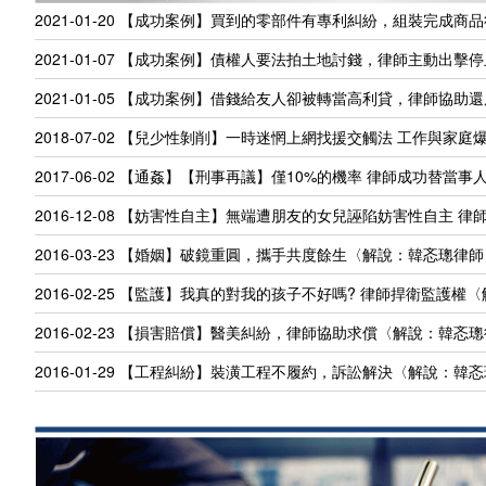
2021-01-20
【成功案例】買到的零部件有專利糾紛，組裝完成商品
2021-01-07
【成功案例】債權人要法拍土地討錢，律師主動出擊停
2021-01-05
【成功案例】借錢給友人卻被轉當高利貸，律師協助還
2018-07-02
【兒少性剝削】一時迷惘上網找援交觸法 工作與家庭爆
2017-06-02
【通姦】【刑事再議】僅10%的機率 律師成功替當事
2016-12-08
【妨害性自主】無端遭朋友的女兒誣陷妨害性自主 律
2016-03-23
【婚姻】破鏡重圓，攜手共度餘生〈解說：韓忞璁律師
2016-02-25
【監護】我真的對我的孩子不好嗎? 律師捍衛監護權
2016-02-23
【損害賠償】醫美糾紛，律師協助求償〈解說：韓忞璁
2016-01-29
【工程糾紛】裝潢工程不履約，訴訟解決〈解說：韓忞