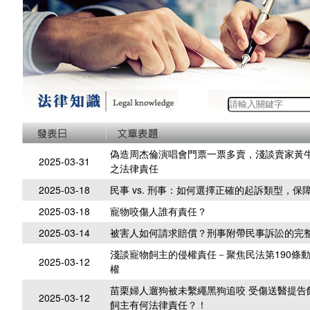
偽造周杰倫演唱會門票一票多賣，淺談賣家黃
2025-03-31
之法律責任
2025-03-18
民事 vs. 刑事：如何選擇正確的起訴類型，保
2025-03-18
寵物咬傷人誰有責任？
2025-03-14
被害人如何請求賠償？刑事附帶民事訴訟的完
淺談寵物飼主的侵權責任－聚焦民法第190條
2025-03-12
權
苗栗婦人遛狗被未繫繩黑狗追咬 受傷送醫提告
2025-03-12
飼主有何法律責任？！