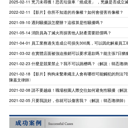
2025-02-11
兇刀未尋獲！恐丟垃圾車「燒成渣」 ，兇嫌是否成立
2022-02-11
【影片】你所不知道的肖像權？如何會侵害肖像權？
2021-09-10
遇到騷擾該怎麼辦？這樣算是性騷擾嗎？
2021-05-14
消防員為了滅火而損害他人財產需要賠償嗎？
2021-04-01
員工業務過失造成公司損失300萬，可以因此解雇員工
2021-03-02
在實體店面被強迫推銷可以要求退款嗎？能主張7日猶
2021-02-23
什麼是競業禁止？我不可以跳槽嗎？（解說：韓忞璁律
2021-02-18
【影片】狗狗未繫牽繩主人會有哪些可能觸犯的刑法?
陳嘉文律師〉
2021-02-08
請不要越線！職場校園人際交往如何避免性騷擾（解說
2021-02-05
只要我說好，你就可以傷害我？（解說：韓忞璁律師）