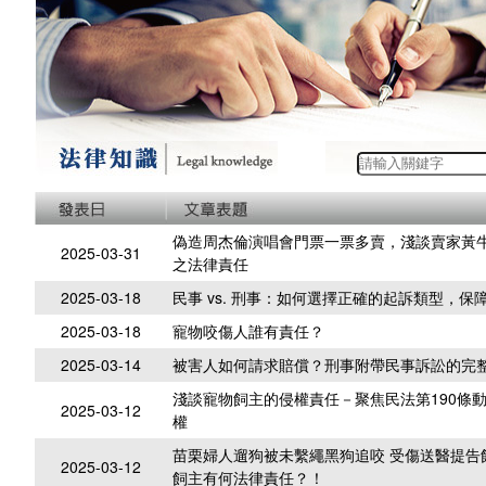
偽造周杰倫演唱會門票一票多賣，淺談賣家黃
2025-03-31
之法律責任
2025-03-18
民事 vs. 刑事：如何選擇正確的起訴類型，保
2025-03-18
寵物咬傷人誰有責任？
2025-03-14
被害人如何請求賠償？刑事附帶民事訴訟的完
淺談寵物飼主的侵權責任－聚焦民法第190條
2025-03-12
權
苗栗婦人遛狗被未繫繩黑狗追咬 受傷送醫提告
2025-03-12
飼主有何法律責任？！