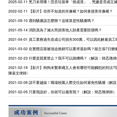
2025-02-11
兇刀未尋獲！恐丟垃圾車「燒成渣」 ，兇嫌是否成立
2022-02-11
【影片】你所不知道的肖像權？如何會侵害肖像權？
2021-09-10
遇到騷擾該怎麼辦？這樣算是性騷擾嗎？
2021-05-14
消防員為了滅火而損害他人財產需要賠償嗎？
2021-04-01
員工業務過失造成公司損失300萬，可以因此解雇員工
2021-03-02
在實體店面被強迫推銷可以要求退款嗎？能主張7日猶
2021-02-23
什麼是競業禁止？我不可以跳槽嗎？（解說：韓忞璁律
2021-02-18
【影片】狗狗未繫牽繩主人會有哪些可能觸犯的刑法?
陳嘉文律師〉
2021-02-08
請不要越線！職場校園人際交往如何避免性騷擾（解說
2021-02-05
只要我說好，你就可以傷害我？（解說：韓忞璁律師）