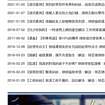
2021-01-20
【成功案例】買到的零部件有專利糾紛，組裝完成商品
2021-01-07
【成功案例】債權人要法拍土地討錢，律師主動出擊停
2021-01-05
【成功案例】借錢給友人卻被轉當高利貸，律師協助還
2018-07-02
【兒少性剝削】一時迷惘上網找援交觸法 工作與家庭爆
2017-06-02
【通姦】【刑事再議】僅10%的機率 律師成功替當事
2016-12-08
【妨害性自主】無端遭朋友的女兒誣陷妨害性自主 律
2016-03-23
【婚姻】破鏡重圓，攜手共度餘生〈解說：韓忞璁律師
2016-02-25
【監護】我真的對我的孩子不好嗎? 律師捍衛監護權
2016-02-23
【損害賠償】醫美糾紛，律師協助求償〈解說：韓忞璁
2016-01-29
【工程糾紛】裝潢工程不履約，訴訟解決〈解說：韓忞