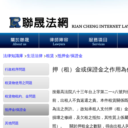
法律知識庫
>
生活法律
>
租賃
>
抵押金/保證金
押（租）金或保證金之作用為
行政程序問題
租賃物使用之問題
按最高法院八十三年台上字第二一○八號判
租賃物租約、金問題
前，出租人不負返還之責。本件租賃關係
為法之所許。」故知承租人支付押（租）
抵押金/保證金
損壞之修繕，及欠租之抵扣，其性質上係
其他問題
照）。 關於押租金之數額，得由出租人