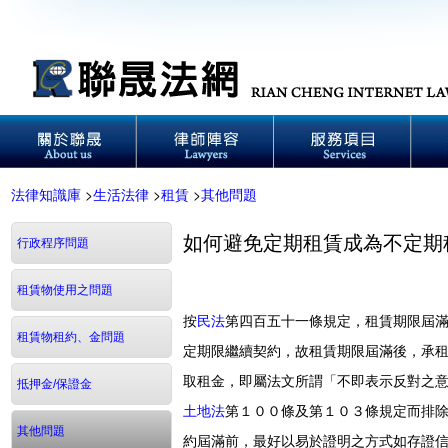
法律知識庫
>
生活法律
>
租賃
>
其他問題
如何避免定期租賃成為不定期
行政程序問題
租賃物使用之問題
按
民法
第四百五十一條規定，租賃期限屆
租賃物租約、金問題
定期限繼續契約，故租賃期限屆滿後，承
取租金，即屬法文所謂「不即表示反對之
抵押金/保證金
土地法
第１００條及第１０３條規定而排
其他問題
約屆滿前，最好以易於證明之方式如存證