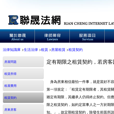
法律知識庫
>
生活法律
>
租賃
>
房屋租賃
>
租賃契約
定有期限之租賃契約，若房客
房屋問題
租賃所得
身為房東相信最怕一件事，就是當好不容
租屋費用
第一項規定：「租賃定有期限者，其租賃
雖定有期限，其繼承人仍得終止契約。但
租賃契約
限之租賃契約，如約定當事人之一方於期
房東房客
知。」，故定期租賃契約，除發生前面所