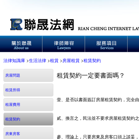
法律知識庫
>
生活法律
>
租賃
>
房屋租賃
>
租賃契約
租賃契約一定要書面嗎？
房屋問題
租賃所得
壹、是否以書面簽訂房屋租賃契約，完全
租屋費用
貳、換言之，民法並不要求房屋租賃契約
租賃契約
房東房客
參、理論上，只要房東及房客口頭上談妥