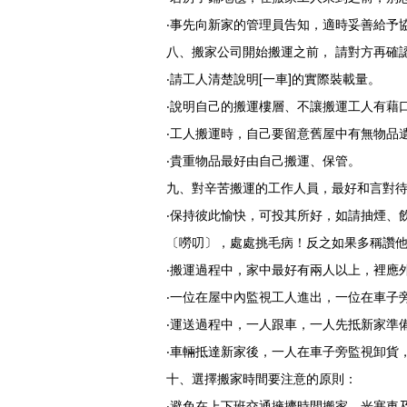
‧事先向新家的管理員告知，適時妥善給予
八、搬家公司開始搬運之前， 請對方再確
‧請工人清楚說明[一車]的實際裝載量。
‧說明自己的搬運樓層、不讓搬運工人有藉
‧工人搬運時，自己要留意舊屋中有無物品
‧貴重物品最好由自己搬運、保管。
九、對辛苦搬運的工作人員，最好和言對
‧保持彼此愉快，可投其所好，如請抽煙、
〔嘮叨〕，處處挑毛病！反之如果多稱讚
‧搬運過程中，家中最好有兩人以上，裡應
‧一位在屋中內監視工人進出，一位在車子
‧運送過程中，一人跟車，一人先抵新家準
‧車輛抵達新家後，一人在車子旁監視卸貨
十、選擇搬家時間要注意的原則：
‧避免在上下班交通擁擠時間搬家。光塞車