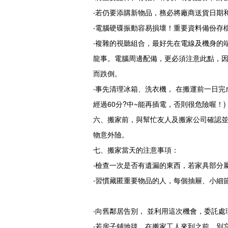
‧若仍要添購新物品，務必將廠商送貨日期
‧電腦硬碟振動容易損壞！重要資料備份存
‧複雜的視聽組合，最好先在電線及機身的
龍事。電腦周邊配備，更必須注意此點，因
而跌倒。
‧事先清理冰箱、洗衣機， 在搬運前一日完
經過60分?中~能再插電，否則很危險喔！)
六、搬家前，與幫忙友人及搬家公司確認
物意外險。
七、搬家當天的注意事項：
‧檢查一次是否有遺漏的東西，若家具部分
‧習慣藏匿重要物品的人，每個抽屜、小細
‧向舊鄰居告別， 並利用這次機會，委託
‧若房子鋪地毯，在搬家工人來到之前，別