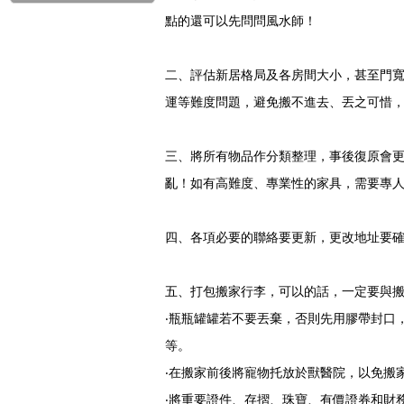
點的還可以先問問風水師！
二、評估新居格局及各房間大小，甚至門
運等難度問題，避免搬不進去、丟之可惜
三、將所有物品作分類整理，事後復原會
亂！如有高難度、專業性的家具，需要專
四、各項必要的聯絡要更新，更改地址要確
五、打包搬家行李，可以的話，一定要與
‧瓶瓶罐罐若不要丟棄，否則先用膠帶封口
等。
‧在搬家前後將寵物托放於獸醫院，以免搬
‧將重要證件、存摺、珠寶、有價證券和財