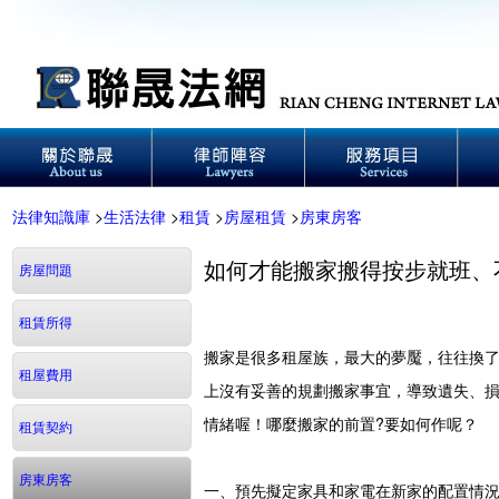
法律知識庫
>
生活法律
>
租賃
>
房屋租賃
>
房東房客
如何才能搬家搬得按步就班、
房屋問題
租賃所得
搬家是很多租屋族，最大的夢魘，往往換
租屋費用
上沒有妥善的規劃搬家事宜，導致遺失、損
情緒喔！哪麼搬家的前置?要如何作呢？
租賃契約
房東房客
一、預先擬定家具和家電在新家的配置情