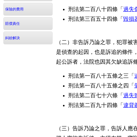
刑法第二百八十四條「
過失
保險的費用
刑法第三百五十四條「
毀損
賠償責任
糾紛解決
（二）非告訴乃論之罪，犯罪被
是偵查的起因，也是訴追的條件
起公訴者，法院也因其欠缺追訴
刑法第一百八十五條之三「
刑法第一百八十五條之四「
刑法第二百七十六條「
過失
刑法第二百九十四條「
違背
（三）告訴乃論之罪，
告訴人應