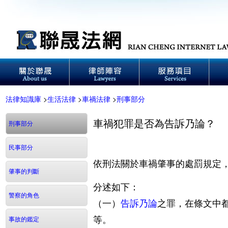
法律知識庫
>
生活法律
>
車禍法律
>
刑事部分
車禍犯罪是否為告訴乃論？
刑事部分
民事部分
依刑法關於車禍肇事的處罰規定
肇事的判斷
分述如下：
警察的角色
（一）
告訴乃論
之罪，在條文中
等。
事故的鑑定