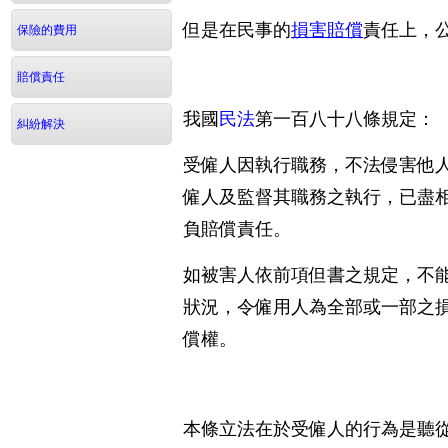
但是在民事的
責任上，
損害賠償
保險的費用
賠償責任
我國
民法
第一百八十八條規定：
糾紛解決
受僱人因執行職務，不法侵害他
僱人及監督其職務之執行，已盡
負賠償責任。
如被害人依前項但書之規定，不
狀況，令僱用人為全部或一部之
償權。
本條立法在於受僱人的行為是聽