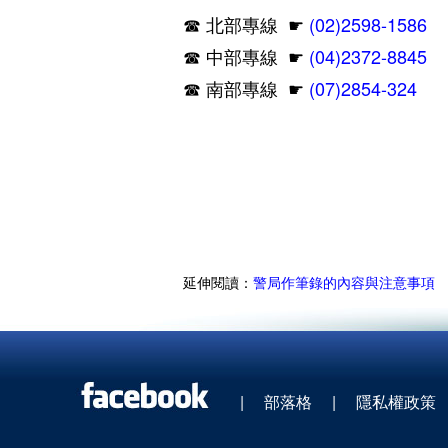
☛
(02)2598-1586
☎ 北部專線
☛
(04)2372-8845
☎ 中部專線
☛
(07)2854-324
☎ 南部專線
延伸閱讀：
警局作筆錄的內容與注意事項
|
部落格
|
隱私權政策