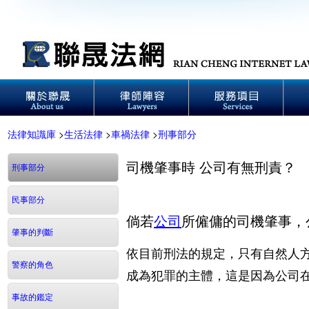
法律知識庫
>
生活法律
>
車禍法律
>
刑事部分
司機肇事時 公司有無刑責？
刑事部分
民事部分
倘若
公司
所僱傭的司機肇事，
肇事的判斷
依目前刑法的規定，只有自然人
警察的角色
成為犯罪的主體，這是因為公司
事故的鑑定