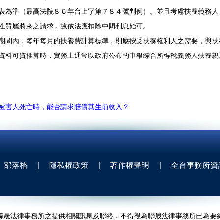
表為準（最高法院８６年台上字第７８４號判例）。並且考慮扶養義務人
性質屬將來之請求，故依法應扣除中間利息始可。
間內，每年每月的扶養費計算標準，則應按受扶養權利人之需要，與扶
資料可資推算時，實務上通常以政府公布的申報綜合所得稅義務人扶養親
被害人死亡時，能否請求賠償其生前收入？
部落格
|
隱私權政策
|
著作權聲明
|
全台事務所資
聯晟法律事務所之提供相關訊息及聯絡，不得視為聯晟法律事務所已為要