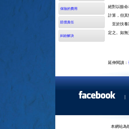
絕對以餘命
保險的費用
計算，但其
賠償責任
至於扶養期
定之。如無
糾紛解決
延伸閱讀：
|
本網站為