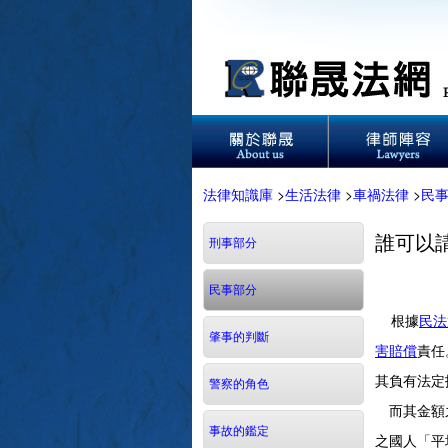
法律知識庫
>
生活法律
>
車禍法律
>
民
誰可以
刑事部分
民事部分
根據
民法
肇事的判斷
害賠償
責任
其負有法定
警察的角色
而其金額之
事故的鑑定
之國人「平