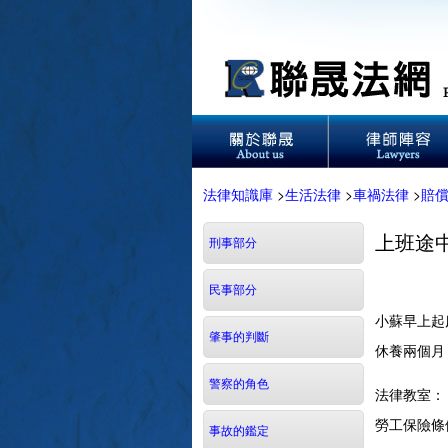
法律知識庫
>
生活法律
>
車禍法律
>
賠
上班途
刑事部分
民事部分
小蘇早上起
肇事的判斷
休養兩個月
警察的角色
法律教室：
勞工保險條
事故的鑑定