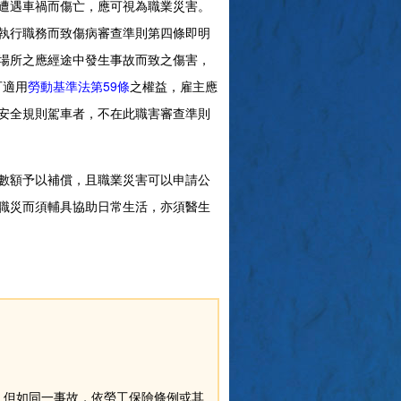
遭遇車禍而傷亡，應可視為職業災害。
執行職務而致傷病審查準則第四條即明
場所之應經途中發生事故而致之傷害，
可適用
勞動基準法第59條
之權益，雇主應
安全規則駕車者，不在此職害審查準則
資數額予以補償，且職業災害可以申請公
職災而須輔具協助日常生活，亦須醫生
。但如同一事故，依勞工保險條例或其