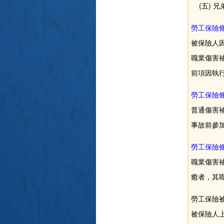
(五) 兄
勞工保險條
被保險人
職業傷害
前項因執
勞工保險條
普通傷害
事故前參
勞工保險條
職業傷害
癒者，其
勞工保險
被保險人