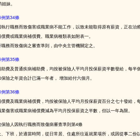
弟姐妹。
例第34條
因執行職務而致傷害或職業病不能工作，以致未能取得原有薪資，正在治
補償費或職業病補償費。職業病種類表如附表一。
行職務而致傷病之審查準則，由中央主管機關定之。
例第35條
補助費及普通疾病補助費，均按被保險人平均月投保薪資半數發給，每半
加保險之年資合計已滿一年者， 增加給付六個月。
例第36條
補償費及職業病補償費，均按被保險人平均月投保薪資百分之七十發給，
職業傷害或職業病補償費減為平均月投保薪資之半數，但以一年為限。
被保險人因執行職務而致傷病審查準則第4條
上、下班，於適當時間，從日常居、住處所往返就業場所，或因從事二份