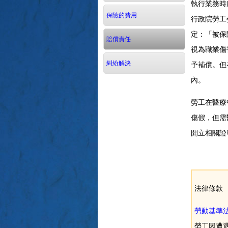
執行業務時
保險的費用
行政院勞工
定：「被保
賠償責任
視為職業傷
予補償。但
糾紛解決
內。
勞工在醫療
傷假，但需
開立相關證
法律條款
勞動基準法
勞工因遭