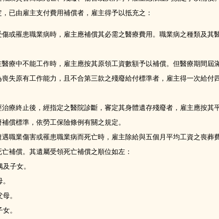
定，已由雇主支付費用補償者，雇主得予以抵充之：
受傷或罹患職業病時，雇主應補償其必需之醫療費用。職業病之種類及其
在醫療中不能工作時，雇主應按其原領工資數額予以補償。但醫療期間屆
為喪失原有工作能力，且不合第三款之殘廢給付標準者，雇主得一次給付四
。
經治療終止後，經指定之醫院診斷，審定其身體遺存殘廢者，雇主應按其
廢補償標準，依勞工保險條例有關之規定。
遭遇職業傷害或罹患職業病而死亡時，雇主除給與五個月平均工資之喪葬
死亡補償。其遺屬受領死亡補償之順位如左：
 配偶及子女。
 父母。
 祖父母。
 孫子女。