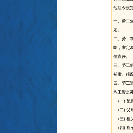
他法令規
一、勞工
定。
二、勞工
斷，審定
償責任
三、勞工
補償。殘
四、勞工
均工資之
(一)
(二)
(三)
(四)