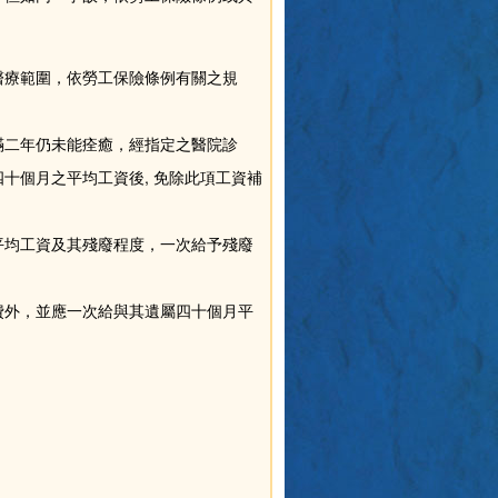
醫療範圍，依勞工保險條例有關之規
滿二年仍未能痊癒，經指定之醫院診
十個月之平均工資後, 免除此項工資補
平均工資及其殘廢程度，一次給予殘廢
費外，並應一次給與其遺屬四十個月平