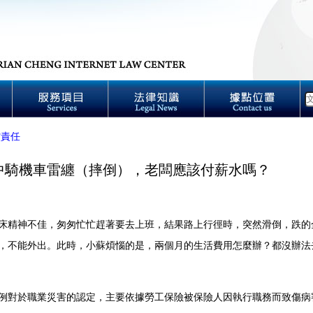
償責任
中騎機車雷纏（摔倒），老闆應該付薪水嗎？
床精神不佳，匆匆忙忙趕著要去上班，結果路上行徑時，突然滑倒，跌的
，不能外出。此時，小蘇煩惱的是，兩個月的生活費用怎麼辦？都沒辦法
例對於職業災害的認定，主要依據勞工保險被保險人因執行職務而致傷病