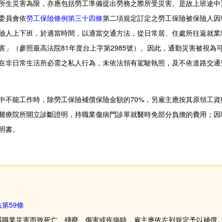
所生災害為限，亦應包括勞工準備提出勞務之際所受災害。是故上班途中
委員會依
勞工保險條例第三十四條
第二項規定訂定之勞工保險被保險人因
險人上下班，於適當時間，以適當交通方法，從日常居、住處所往返就業
害」（參照最高法院81年度台上字第2985號）。因此，通勤災害被視為
在非日常生活所必需之私人行為，未依法領有駕駛執照，及不依道路交通
中不能工作時，除勞工保險補償保險金額的70%，另雇主應按其原領工
醫療院所開立診斷證明，持職業傷病門診單就醫時免部分負擔的費用；因
明書。
第59條
遇職業災害而致死亡、殘廢、傷害或疾病時，雇主應依左列規定予以補償