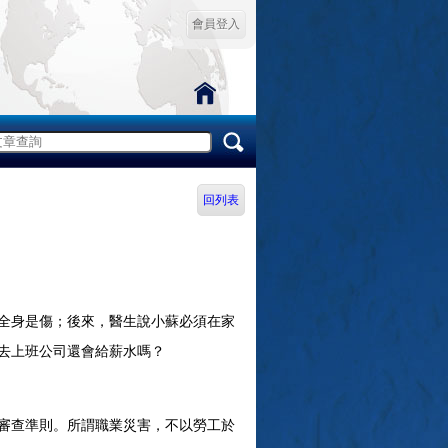
會員登入
回列表
全身是傷；後來，醫生說小蘇必須在家
去上班公司還會給薪水嗎？
審查準則。所謂職業災害，不以勞工於