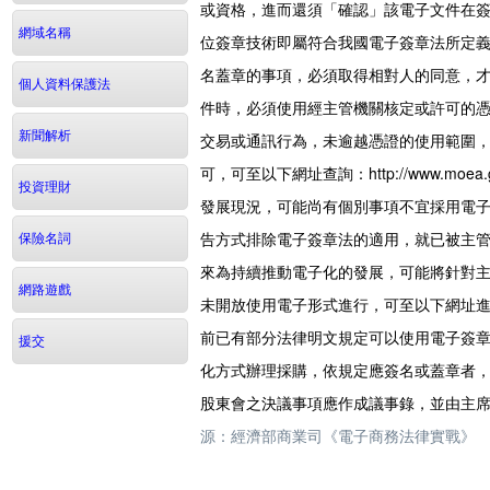
或資格，進而還須「確認」該電子文件在
網域名稱
位簽章技術即屬符合我國電子簽章法所定
名蓋章的事項，必須取得相對人的同意，
個人資料保護法
件時，必須使用經主管機關核定或許可的
新聞解析
交易或通訊行為，未逾越憑證的使用範圍
可，可至以下網址查詢：http://www.moea
投資理財
發展現況，可能尚有個別事項不宜採用電
告方式排除電子簽章法的適用，就已被主
保險名詞
來為持續推動電子化的發展，可能將針對
網路遊戲
未開放使用電子形式進行，可至以下網址進行查詢：
前已有部分法律明文規定可以使用電子簽章
援交
化方式辦理採購，依規定應簽名或蓋章者，應以
股東會之決議事項應作成議事錄，並由主
源：經濟部商業司《電子商務法律實戰》