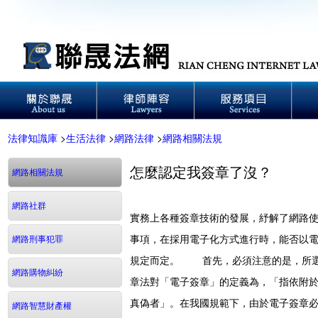
法律知識庫
>
生活法律
>
網路法律
>
網路相關法規
怎麼認定我簽章了沒？
網路相關法規
網路社群
實務上各種簽章技術的發展，紓解了網路
事項，在採用電子化方式進行時，能否以
網路刑事犯罪
規定而定。 首先，必須注意的是，所選
網路購物糾紛
章法對「電子簽章」的定義為，「指依附
真偽者」。在我國規範下，由於電子簽章
網路智慧財產權