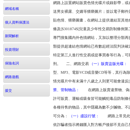
網路上設置網站販賣色情光碟片或錄影帶，或
網域名稱
送男女裸露、交媾等猥褻圖片；並以電子郵
貼色情、猥褻圖畫，在網站上提供連結至其他色情
個人資料保護法
條及[$301874$]兒童及少年性交易防制條
新聞解析
專門搜集國內外色情網站，又加以整理分類再
類提供超連結色情網站已有數起經法院判決
投資理財
特定第三人進行性交易或從事買春等行為，可
保險名詞
刑。 二、網路交易
（一）販賣盜版光碟：
型、MP3、電影VCD或音樂CD等等，其行
網路遊戲
情光碟片中有未滿十八歲之人則更可能會違反[$
禁、管制物品：
在網路上販賣違禁物、偽禁藥
援交
許可販賣、運輸或吸食皆可能觸犯毒品防制
各種待售的物品，其中隱藏為數不少贓物。不
可分為：
（一）虛設行號：
網路上常見此類
依詐騙者指示將錢匯入對方帳戶後卻不見自己