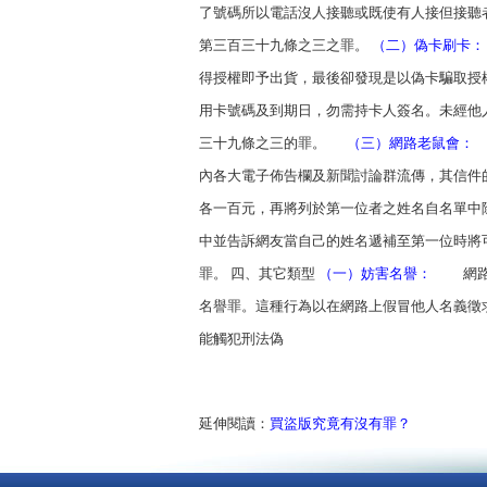
了號碼所以電話沒人接聽或既使有人接但接聽者推
第三百三十九條之三之罪。
（二）偽卡刷卡：
得授權即予出貨，最後卻發現是以偽卡騙取授
用卡號碼及到期日，勿需持卡人簽名。未經他
三十九條之三的罪。
（三）網路老鼠會：
內各大電子佈告欄及新聞討論群流傳，其信件
各一百元，再將列於第一位者之姓名自名單中
中並告訴網友當自己的姓名遞補至第一位時將
罪。 四、其它類型
（一）妨害名譽：
網路上
名譽罪。這種行為以在網路上假冒他人名義徵
能觸犯刑法偽
延伸閱讀：
買盜版究竟有沒有罪？