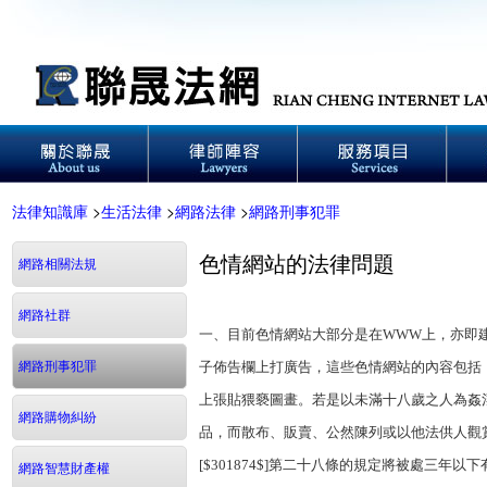
法律知識庫
>
生活法律
>
網路法律
>
網路刑事犯罪
色情網站的法律問題
網路相關法規
網路社群
一、目前色情網站大部分是在WWW上，亦即
網路刑事犯罪
子佈告欄上打廣告，這些色情網站的內容包括
上張貼猥褻圖畫。若是以未滿十八歲之人為姦
網路購物糾紛
品，而散布、販賣、公然陳列或以他法供人觀賞前
[$301874$]第二十八條的規定將被處三
網路智慧財產權