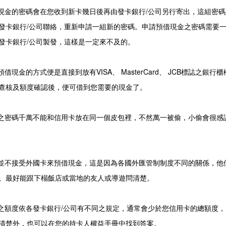
借現金的密碼會在您收到新卡幾日後再由發卡銀行/公司另行寄出，這組密
發卡銀行/公司聯絡，重新申請一組新的密碼。申請預借現金之密碼需要
發卡銀行/公司製發，這樣是一定來不及的。
預借現金的方式便是直接到放有VISA、 MasterCard、 JCB標誌之
查核及額度確認後，便可借到您需要的現金了。
金之密碼千萬不能和信用卡放在同一個皮包裡，不然萬一被偷，小偷會很感
家並不接受外國卡來預借現金，這是因為各國外匯管制制度不同的關係，他
。最好能跟下榻飯店或當地的友人或導遊問清楚。
金之額度依各發卡銀行/公司有不同之規定，通常會少於您信用卡的總額度，由
清楚外，也可以在您的持卡人權益手冊中找到答案。