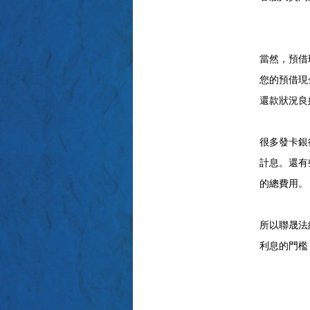
當然，預借
您的預借現
還款狀況良
很多發卡銀
計息。還有
的總費用。
所以聯晟法
利息的門檻