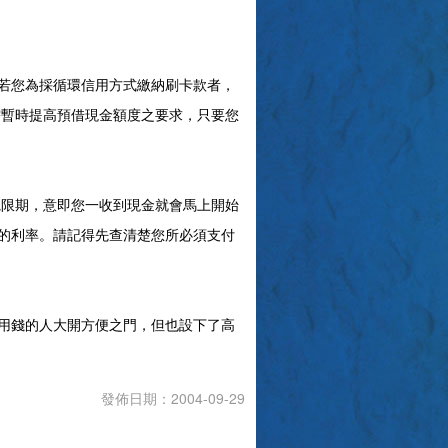
若您為採循環信用方式繳納刷卡款者，
需暫時提高預借現金額度之要求，只要您
寬限期，意即您一收到現金就會馬上開始
的利率。請記得先查清楚您所必須支付
用錢的人大開方便之門，但也設下了高
發佈日期：2004-09-29