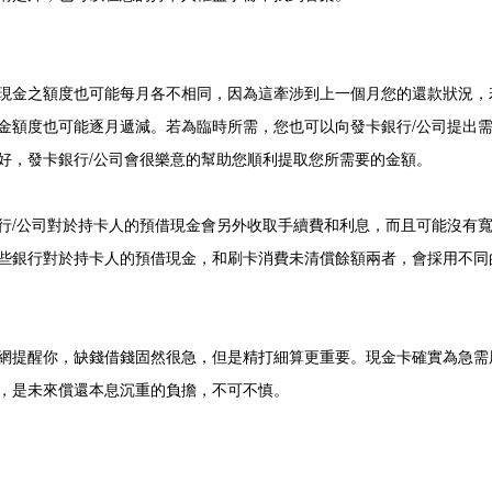
現金之額度也可能每月各不相同，因為這牽涉到上一個月您的還款狀況，
金額度也可能逐月遞減。若為臨時所需，您也可以向發卡銀行/公司提出
好，發卡銀行/公司會很樂意的幫助您順利提取您所需要的金額。
行/公司對於持卡人的預借現金會另外收取手續費和利息，而且可能沒有
些銀行對於持卡人的預借現金，和刷卡消費未清償餘額兩者，會採用不同
網提醒你，缺錢借錢固然很急，但是精打細算更重要。現金卡確實為急需
，是未來償還本息沉重的負擔，不可不慎。