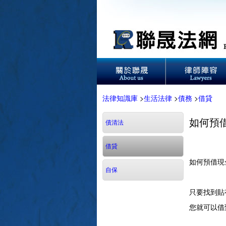
法律知識庫
>
生活法律
>
債務
>
借貸
如何預
債清法
借貸
如何預借現
自保
只要找到貼
您就可以借