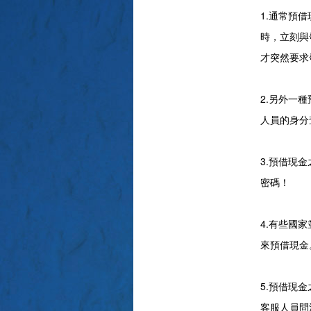
1.通常預
時，立刻與
才突然要求
2.另外一種
人員的身分
3.預借現
密碼！
4.有些國
來預借現金
5.預借現
客服人員問