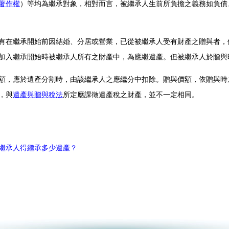
著作權
）等均為繼承對象，相對而言，被繼承人生前所負擔之義務如負債
有在繼承開始前因結婚、分居或營業，已從被繼承人受有財產之贈與者，
加入繼承開始時被繼承人所有之財產中，為應繼遺產。但被繼承人於贈
額，應於遺產分割時，由該繼承人之應繼分中扣除。贈與價額，依贈與時
，與
遺產與贈與稅法
所定應課徵遺產稅之財產，並不一定相同。
繼承人得繼承多少遺產？