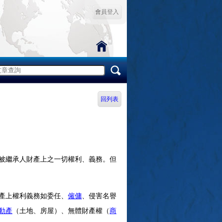
會員登入
回列表
被繼承人財產上之一切權利、義務。但
產上權利義務如委任、
僱傭
、侵害名譽
動產
（土地、房屋）、無體財產權（
商