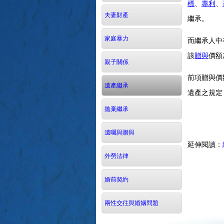
標
、
專利
、
夫妻財產
繼承。
家庭暴力
而繼承人中
該
贈與
價額
親子關係
前項贈與價
遺產繼承
遺產之規定
拋棄繼承
遺囑與贈與
延伸閱讀：
外勞法律
婚前契約
兩性交往與婚姻問題