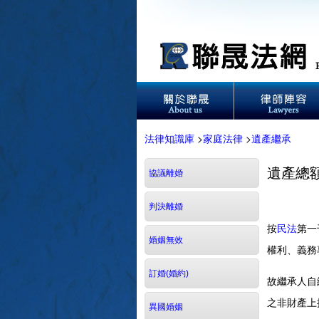
法律知識庫
>
家庭法律
>
遺產繼承
遺產總
協議離婚
判決離婚
按
民法
第一
婚姻無效
權利、義
訂婚(婚約)
故繼承人自
之非財產上
異國婚姻