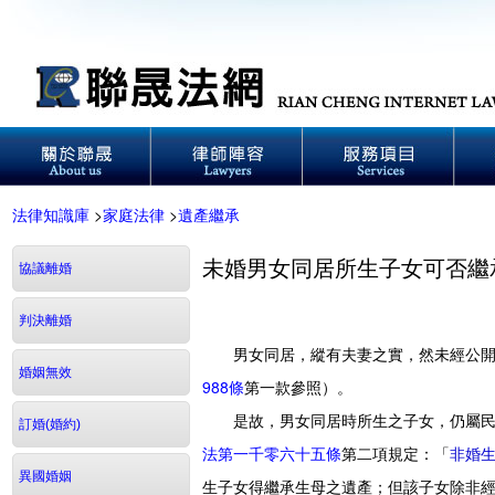
法律知識庫
>
家庭法律
>
遺產繼承
未婚男女同居所生子女可否繼
協議離婚
判決離婚
男女同居，縱有夫妻之實，然未經公開儀
婚姻無效
988條
第一款參照）。
是故，男女同居時所生之子女，仍屬民
訂婚(婚約)
法第一千零六十五條
第二項規定：「
非婚
異國婚姻
生子女得繼承生母之遺產；但該子女除非