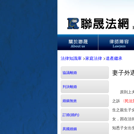
法律知識庫
>
家庭法律
>
遺產繼承
妻子外
協議離婚
判決離婚
原則上夫妻
婚姻無效
之訴
〈民法
生之親生子
訂婚(婚約)
女，因在法
知悉子女出
異國婚姻