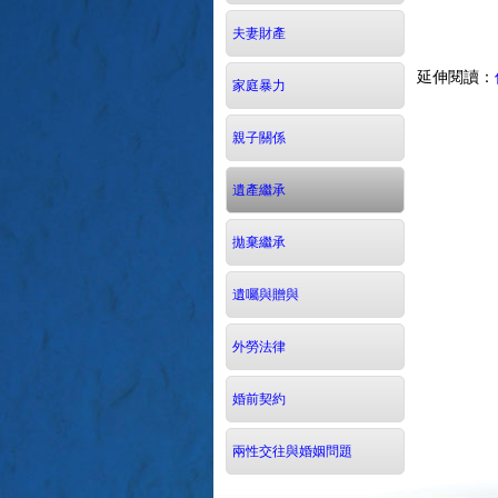
夫妻財產
延伸閱讀：
家庭暴力
親子關係
遺產繼承
拋棄繼承
遺囑與贈與
外勞法律
婚前契約
兩性交往與婚姻問題