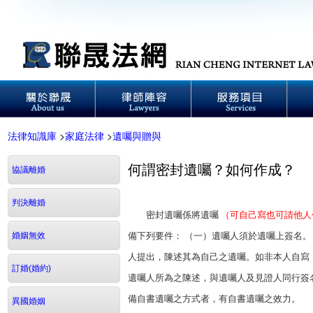
法律知識庫
>
家庭法律
>
遺囑與贈與
何謂密封遺囑？如何作成？
協議離婚
判決離婚
密封遺囑係將遺囑
（可自己寫也可請他人
婚姻無效
備下列要件： （一）遺囑人須於遺囑上簽名。
人提出，陳述其為自己之遺囑。如非本人自寫
訂婚(婚約)
遺囑人所為之陳述，與遺囑人及見證人同行簽
備自書遺囑之方式者，有自書遺囑之效力。
異國婚姻