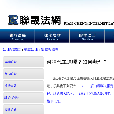
法律知識庫
>
家庭法律
>
遺囑與贈與
何謂代筆遺囑？如何辦理？
協議離婚
判決離婚
所謂代筆遺囑乃係由遺囑人口述遺囑之意旨
婚姻無效
定，須具備下列要件：
（一）須由遺囑人指定
解、經遺囑人認可。 （三）須代筆人記明年
訂婚(婚約)
指印代之。
異國婚姻