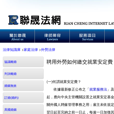
法律知識庫
>
家庭法律
>
外勞法律
聘用外勞如何繳交就業安定費
協議離婚
判決離婚
(一)何謂就業安定費？
婚姻無效
依據最新修正公布之「
就業服務法
」
起，應向中央主管機關設置之就業安定基
訂婚(婚約)
關外國人聘僱管理事務之用；雇主未依規
異國婚姻
翌日起至完納之前一日止，每逾一日加徵