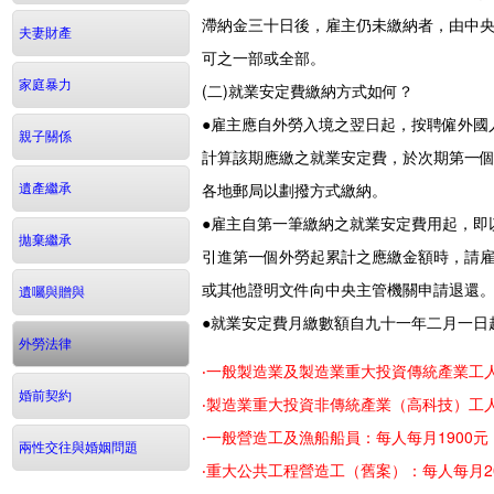
滯納金三十日後，雇主仍未繳納者，由中
夫妻財產
可之一部或全部。
家庭暴力
(二)就業安定費繳納方式如何？
●雇主應自外勞入境之翌日起，按聘僱外國
親子關係
計算該期應繳之就業安定費，於次期第一
各地郵局以劃撥方式繳納。
遺產繼承
●雇主自第一筆繳納之就業安定費用起，即
拋棄繼承
引進第一個外勞起累計之應繳金額時，請
或其他證明文件向中央主管機關申請退還
遺囑與贈與
●就業安定費月繳數額自九十一年二月一日
外勞法律
‧一般製造業及製造業重大投資傳統產業工人
婚前契約
‧製造業重大投資非傳統產業（高科技）工人
‧一般營造工及漁船船員：每人每月1900元
兩性交往與婚姻問題
‧重大公共工程營造工（舊案）：每人每月20