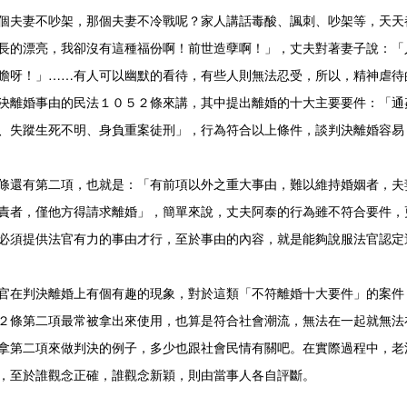
夫妻不吵架，那個夫妻不冷戰呢？家人講話毒酸、諷刺、吵架等，天天
長的漂亮，我卻沒有這種福份啊！前世造孽啊！」，丈夫對著妻子說：「
瞻呀！」……有人可以幽默的看待，有些人則無法忍受，所以，精神虐待
離婚事由的民法１０５２條來講，其中提出離婚的十大主要要件：「通
、失蹤生死不明、身負重案徒刑」，行為符合以上條件，談判決離婚容易
還有第二項，也就是：「有前項以外之重大事由，難以維持婚姻者，夫
責者，僅他方得請求離婚」，簡單來說，丈夫阿泰的行為雖不符合要件，
必須提供法官有力的事由才行，至於事由的內容，就是能夠說服法官認定
在判決離婚上有個有趣的現象，對於這類「不符離婚十大要件」的案件
２條第二項最常被拿出來使用，也算是符合社會潮流，無法在一起就無法
拿第二項來做判決的例子，多少也跟社會民情有關吧。在實際過程中，老
，至於誰觀念正確，誰觀念新穎，則由當事人各自評斷。