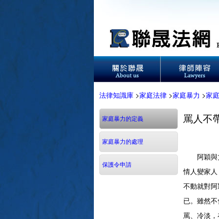
法律知識庫
>
家庭法律
>
家庭暴力
>
家
罵人不
家庭暴力的定義
家庭暴力的處理
阿穎與丈夫
保護令申請
情人變家人
不動就對阿
已。雖然不
罵、冷淡，