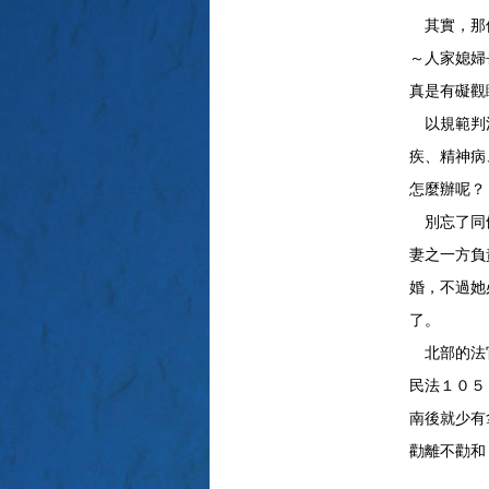
其實，那個
～人家媳婦
真是有礙觀
以規範判決
疾、精神病
怎麼辦呢？
別忘了同條
妻之一方負
婚，不過她
了。
北部的法官
民法１０５
南後就少有
勸離不勸和