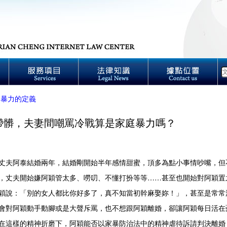
庭暴力的定義
帶髒，夫妻間嘲罵冷戰算是家庭暴力嗎？
阿泰結婚兩年，結婚剛開始半年感情甜蜜，頂多為點小事情吵嘴，但
，丈夫開始嫌阿穎管太多、嘮叨、不懂打扮等等……甚至也開始對阿穎置
穎說：「別的女人都比你好多了，真不知當初幹麻娶妳！」，甚至是常常
會對阿穎動手動腳或是大聲斥罵，也不想跟阿穎離婚，卻讓阿穎每日活在
在這樣的精神折磨下，阿穎能否以家暴防治法中的精神虐待訴請判決離婚