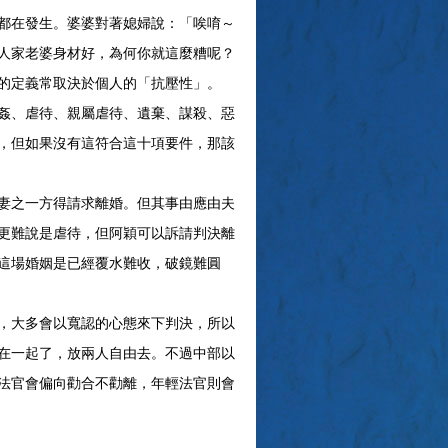
都在發生。婆婆對著媳婦說：「唉唷～
人家老婆身材好，為何你就這麼糟呢？
的定義常取決於個人的「抗壓性」。
姦、虐待、親屬虐待、遺棄、謀殺、惡
，但如果沒有這符合這十項要件，那該
妻之一方得請求離婚。但其事由應由夫
更難說是虐待，但阿穎可以訴請判決離
這場婚姻是已經覆水難收，破鏡難圓
，大多會以寬認的心態來下判決，所以
在一起了，放兩人自由去。不過中部以
法官會偏向勸合不勸離，年輕法官則會