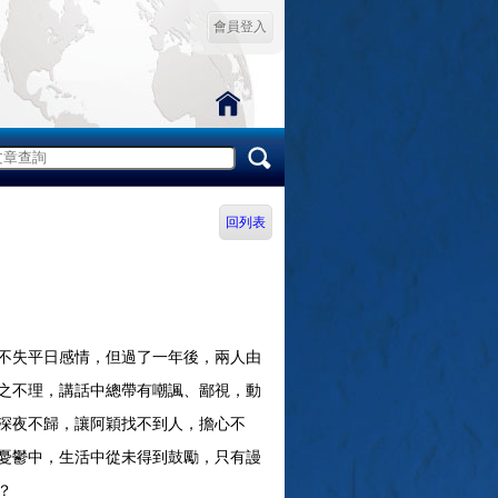
會員登入
回列表
不失平日感情，但過了一年後，兩人由
之不理，講話中總帶有嘲諷、鄙視，動
深夜不歸，讓阿穎找不到人，擔心不
憂鬱中，生活中從未得到鼓勵，只有謾
？