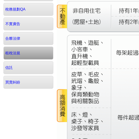
稅務規劃QA
不實廣告
合夥法律
租稅法規
信託
買賣糾紛