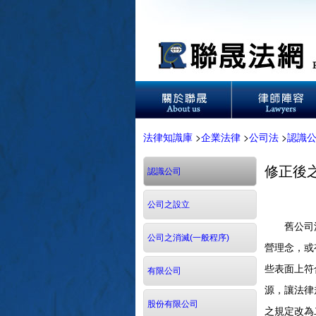
法律知識庫
>
企業法律
>
公司法
>
認識
修正後
認識公司
公司之設立
舊公司法規
公司之消滅(一般程序)
營理念，或
些表面上符
有限公司
源，讓法律
股份有限公司
之規定改為