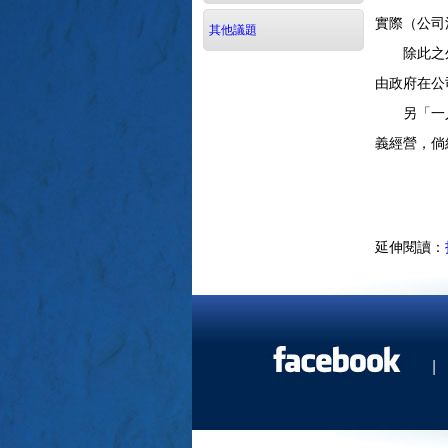
實際（公司
其他議題
除此之外，
由政府在公
另「一人公
義經營，倘
延伸閱讀：
|