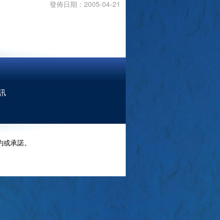
發佈日期：2005-04-21
訊
約或承諾。