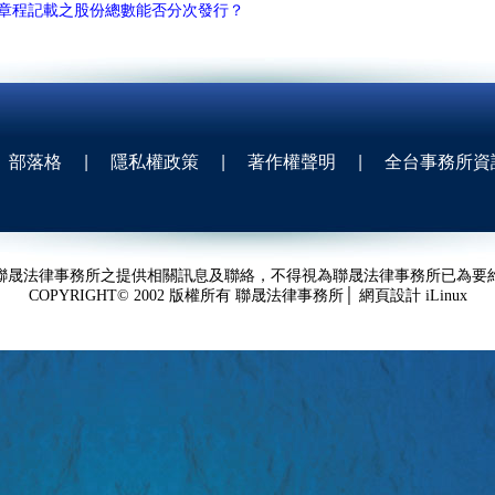
章程記載之股份總數能否分次發行？
部落格
|
隱私權政策
|
著作權聲明
|
全台事務所資
聯晟法律事務所之提供相關訊息及聯絡，不得視為聯晟法律事務所已為要
COPYRIGHT© 2002 版權所有 聯晟法律事務所│ 網頁設計
iLinux