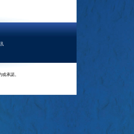
訊
約或承諾。