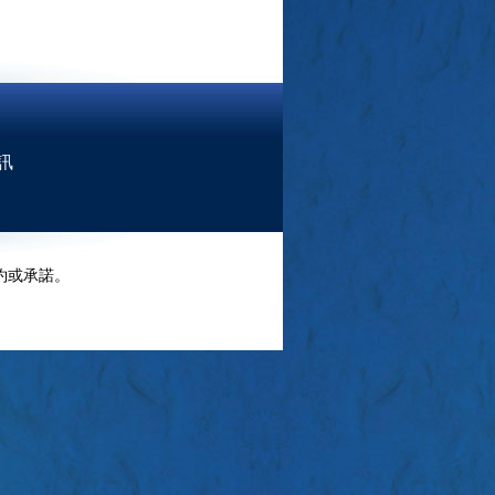
訊
約或承諾。