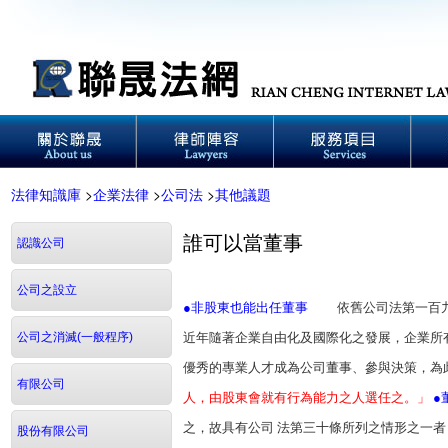
法律知識庫
>
企業法律
>
公司法
>
其他議題
誰可以當董事
認識公司
公司之設立
●非股東也能出任董事
依舊公司法第一百九十
公司之消滅(一般程序)
近年隨著企業自由化及國際化之發展，企業所
優秀的專業人才成為公司董事、參與決策，為
有限公司
人，由股東會就有行為能力之人選任之。」
●
之，故具有公司 法第三十條所列之情形之一
股份有限公司