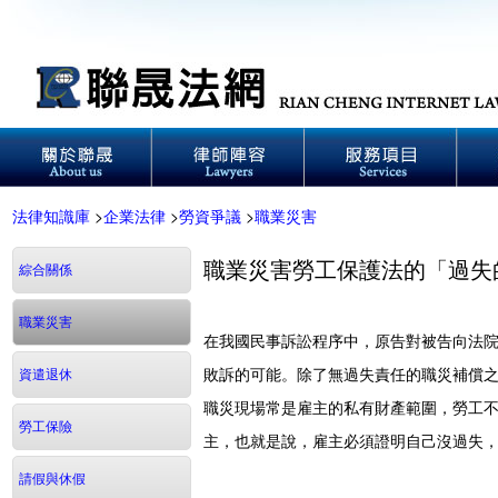
法律知識庫
>
企業法律
>
勞資爭議
>
職業災害
職業災害勞工保護法的「過失
綜合關係
職業災害
在我國民事訴訟程序中，原告對被告向法
敗訴的可能。除了無過失責任的職災補償
資遣退休
職災現場常是雇主的私有財產範圍，勞工
勞工保險
主，也就是說，雇主必須證明自己沒過失
請假與休假