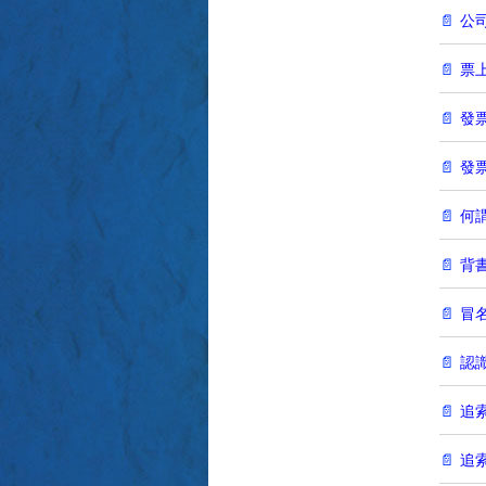
公
票
發
發
何
背
冒
認
追
追