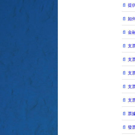
提
如
金
支
支
支
支
支
票
發