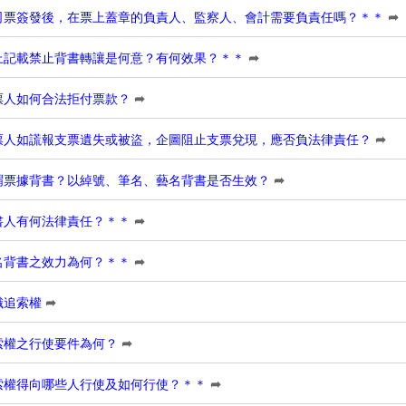
司票簽發後，在票上蓋章的負責人、監察人、會計需要負責任嗎？＊＊
➦
上記載禁止背書轉讓是何意？有何效果？＊＊
➦
票人如何合法拒付票款？
➦
票人如謊報支票遺失或被盜，企圖阻止支票兌現，應否負法律責任？
➦
謂票據背書？以綽號、筆名、藝名背書是否生效？
➦
書人有何法律責任？＊＊
➦
名背書之效力為何？＊＊
➦
識追索權
➦
索權之行使要件為何？
➦
索權得向哪些人行使及如何行使？＊＊
➦