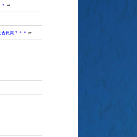
＊＊
➦
應否負責？＊＊
➦