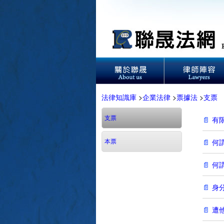
法律知識庫
>
企業法律
>
票據法
>
支票
支票
有
何
本票
何
身
遭