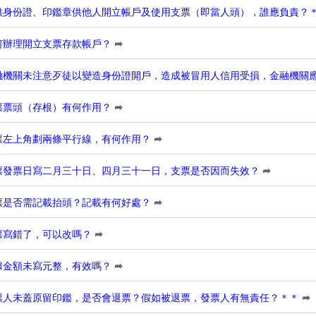
供身份證、印鑑章供他人開立帳戶及使用支票（即當人頭），誰應負責？
何辦理開立支票存款帳戶？
➦
融機關未注意歹徒以變造身份證開戶，造成被冒用人信用受損，金融機關
票票頭（存根）有何作用？
➦
票左上角劃兩條平行線，有何作用？
➦
票發票日寫二月三十日、四月三十一日，支票是否因而失效？
➦
票是否需記載抬頭？記載有何好處？
➦
票寫錯了，可以改嗎？
➦
據金額未寫元整，有效嗎？
➦
票人未蓋原留印鑑，是否會退票？假如被退票，發票人有無責任？＊＊
➦