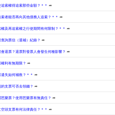
使追索權得追索那些金額？＊＊
➦
追索者能否再向其他債務人追索？＊＊
➦
索權及再追索權之行使期間有何限制？＊＊
➦
何查詢票信（退補）紀錄？
➦
何會退票？退票對發票人會發生何種影響？
➦
票權利有無期限？
➦
票遺失如何補救？＊＊
➦
到的支票可否去領錢？
➦
謂芭樂票？使用芭樂票有無責任？
➦
立空頭支票有何法律責任？＊＊
➦