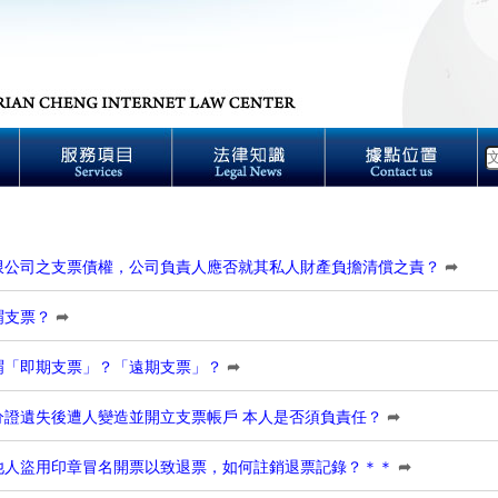
限公司之支票債權，公司負責人應否就其私人財產負擔清償之責？
➦
謂支票？
➦
謂「即期支票」？「遠期支票」？
➦
分證遺失後遭人變造並開立支票帳戶 本人是否須負責任？
➦
他人盜用印章冒名開票以致退票，如何註銷退票記錄？＊＊
➦