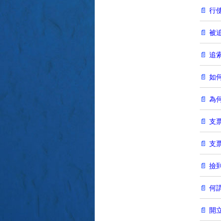
行
被
追
如
為
支
支
撿
何
開