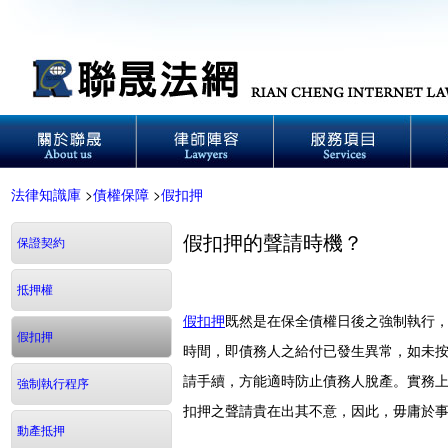
法律知識庫
>
債權保障
>
假扣押
假扣押的聲請時機？
保證契約
抵押權
假扣押
既然是在保全債權日後之強制執行
假扣押
時間，即債務人之給付已發生異常，如未
請手續，方能適時防止債務人脫產。實務
強制執行程序
扣押之聲請貴在出其不意，因此，毋庸於
動產抵押