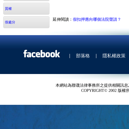
質權
延伸閱讀：
假扣押應向哪個法院聲請？
假處分
|
部落格
|
隱私權政策
本網站為聯晟法律事務所之提供相關訊息
COPYRIGHT© 2002