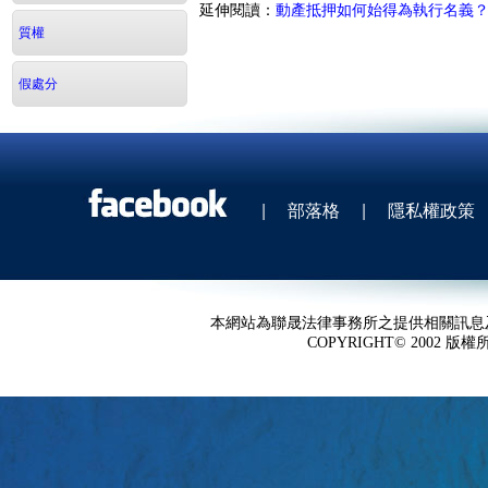
延伸閱讀：
動產抵押如何始得為執行名義
質權
假處分
|
部落格
|
隱私權政策
本網站為聯晟法律事務所之提供相關訊息
COPYRIGHT© 2002