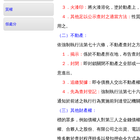
３．火漆印：
將火漆溶化，塗於動產上
質權
４．其他足以公示查封之適當方法：
性
假處分
用之。
（二）不動產：
依強制執行法第七十六條，不動產查封之
１．揭示：
係於不動產所在地，布告查
２．封閉：
即封鎖關閉不動產之全部或
意進出。
３．追繳契據：
即令債務人交出不動產權
４．先為查封登記：
強制執行法第七十
通知於前述之執行行為實施前到達登記機
（三）其他財產權：
標的眾多，例如債權人對第三人之金錢債
權、合夥人之股份、有限公司之出資、電
惟多數於查封程序時多以發扣押命令方式