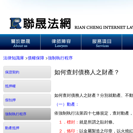
法律知識庫
>
債權保障
>
強制執行程序
如何查封債務人之財產？
保證契約
抵押權
如何查封債務人之財產？分別就動產、不
假扣押
（一）動產：
依強制執行法第四十七條規定，查封動產
強制執行程序
１．標封：
就是所謂之貼封條。
動產抵押
２．烙印：
以金屬製造之印章，以火燒