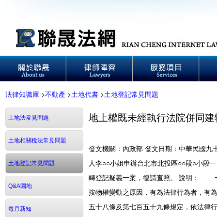
法律知識庫
>
不動產
>
土地代書
>
土地登記常見問題
地上權既未經執行法院併同建
土地法常見問題
土地相關稅法常見問題
發文機關：內政部 發文日期：中華民國九十
人李○○小姐申辦台北市北投區○○段○小段
土地登記常見問題
轉登記疑義一案，復請查照。 說明： 
Q&A園地
按物權變動之原因，有為法律行為者，有
五十八條及第七百五十九條規定，依法律
每月新知