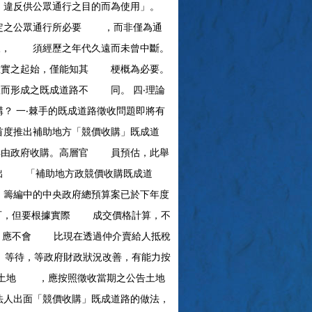
違反供公眾通行之目的而為使用」。
特定之公眾通行所必要 ，而非僅為通
三， 須經歷之年代久遠而未曾中斷。
實之起始，僅能知其 梗概為必要。
形成之既成道路不 同。 四‧理論
？ 一‧棘手的既成道路徵收問題即將有
度推出補助地方「競價收購」既成道
由政府收購。高層官 員預估，此舉
提出 「補助地方政競價收購既成道
籌編中的中央政府總預算案已於下年度
不可，但要根據實際 成交價格計算，不
，應不會 比現在透過仲介賣給人抵稅
等待，等政府財政狀況改善，有能力按
之土地 ，應按照徵收當期之公告土地
人出面「競價收購」既成道路的做法，