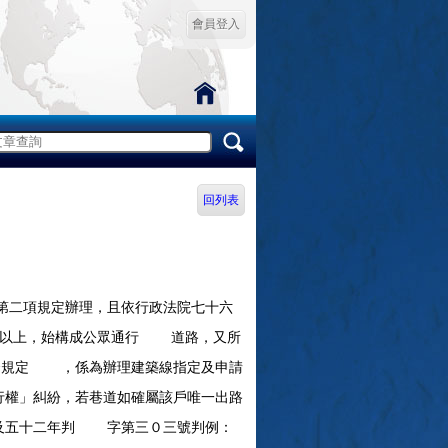
會員登入
回列表
第二項規定辦理，且依行政法院七十六
年以上，始構成公眾通行 道路，又所
條規定 ，係為辦理建築線指定及申請
權」糾紛，若巷道如確屬該戶唯一出路
號及五十二年判 字第三０三號判例：