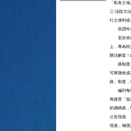
「私有土
三‧法院大
行之便利
所謂年代
至於依建
上，專為特
辦法解套
路制度。
可將徵收成
路」制度
編列每縣市
再接受「
的價碼差
公告現值 
現值，補