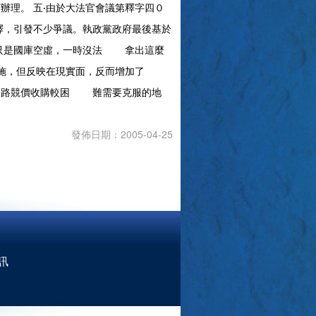
理。 五‧由於大法官會議第釋字四０
，引發不少爭議。執政黨政府最後基於
只是國庫空虛，一時沒法 拿出這麼
關措施，但反映在現實面，反而增加了
道路競價收購較困 難需要克服的地
發佈日期：2005-04-25
訊