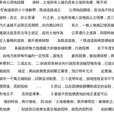
地具有公用地役關 係時，土地所有人雖仍具有土地所有權，唯不得 
法官會議第四００號解釋，既成道路成立 公用地役關係，首須為不
或省時；其次，於公眾通 行之初，土地所有權人並無阻止之情事；其
久遠雖不必限定其期間，但仍應以時日 長久，一般人無復記憶其確
築法規及民法等之規定，提供土地作為 公眾通行之道路，與因時效而
定人服務的道路，都不應再歸類 為既成道路。 ＊既成道路將競價收購
！由於 各級政府無力負擔龐大的徵收補助費，行政院將 在下年度首
由地方政府每年編列一定預算，讓地主 參與競價，最低價得標，再
本壓到二、三成左右。 二‧財政部長林全向行政院長游錫堃報告後，已
，報政院 核定，將由政務委員胡勝正審查，預計明年元月 起實施。
一千萬元補助款，試辦這項制度。 三‧1.從明年起，捐地抵稅並非
低價買進、高額抵稅 」。 2.所以，以此競價收購機制成交的金額
，對地主不 見得是壞事。 3.最後不想低價賣地的地主還是可以 
徵的時侯，再行徵收。 四‧由於「土地徵條例」第卅條明定：被徵收
償其地價 。財政部日前將全案呈報政院時，政院內部對於 由財團法