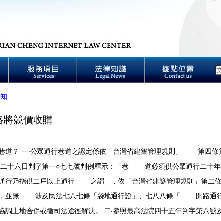
新知
路將競價收購
巷道？ 一‧公眾通行巷道之認定係依「台灣省建築管理規則」 第四條
二十六日判字第一○七七號判例釋示：「巷 道必須供公眾通行二十
』通行乃指供二戶以上通行 之謂」，依「台灣省建築管理規則」第二
用，並無 涉及民法七八七條「袋地通行證」、七八八條「 開路通行
土地合併或循司法途徑解決。 二‧參照最高法院四十五年判字第八