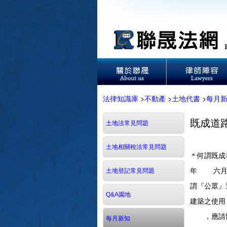
法律知識庫
>
不動產
>
土地代書
>
每月
既成道
土地法常見問題
土地相關稅法常見問題
＊何謂既成
年 六月
土地登記常見問題
謂『公眾
Q&A園地
建築之使
，應請協調
每月新知