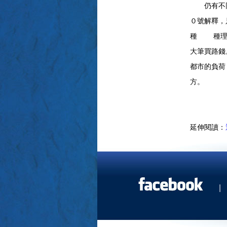
仍有不同竟
０號解釋
種 種理
大筆買路錢
都市的負
方。
延伸閱讀：
|