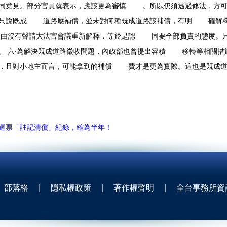
見。部分官員就表示，應該更為審慎 。所以仍須透過修法，方可辦
，只說既成 道路應補償，並未對何種既成道路該補償，有明 確解釋
由沒有聲請大法官會議重新解釋，等於是認 同要全部負責的態度。
。 六‧為解決既成道路徵收問題，內政部也曾提出容積 移轉等相
荷，且對小地主而言，可能拿到的補償 費才是更為實際。這也是既成
退票「註記清償」紀錄，縮為半年！
部落格
|
隱私權政策
|
著作權聲明
|
全台事務所資