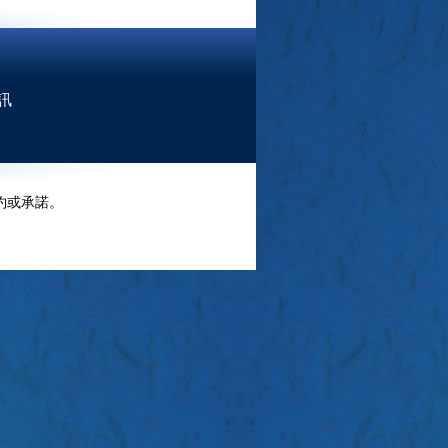
訊
約或承諾。