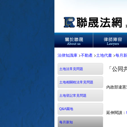
法律知識庫
>
不動產
>
土地代書
>
每月
「公同
土地法常見問題
土地相關稅法常見問題
內政部違憲
土地登記常見問題
Q&A園地
延伸閱讀：
每月新知