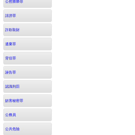
公然猥褻罪
誹謗罪
詐欺取財
遺棄罪
背信罪
誣告罪
認識刑罰
妨害秘密罪
公務員
公共危險