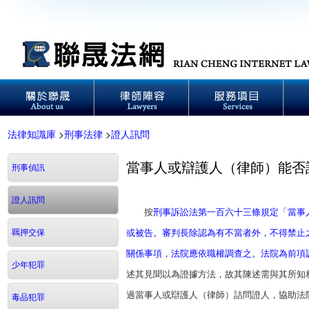
法律知識庫
>
刑事法律
>
證人訊問
當事人或辯護人（律師）能否
刑事偵訊
證人訊問
按
刑事訴訟法第一百六十三條規定「當事
羈押交保
或被告。審判長除認為有不當者外，不得禁止
關係事項，法院應依職權調查之。法院為前項
少年犯罪
述其見聞以為證據方法，故其陳述需與其所知
過當事人或辯護人（律師）詰問證人，協助法
毒品犯罪