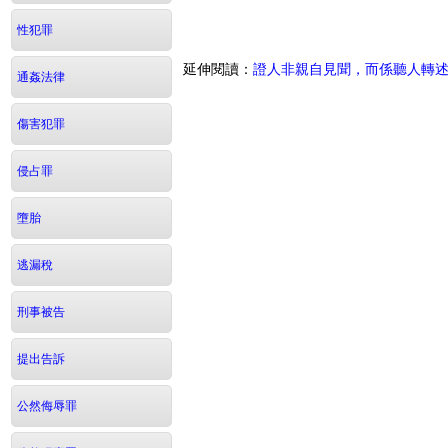
性犯罪
延伸閱讀：
證人非親自見聞，而係聽人轉
通姦法律
傷害犯罪
侵占罪
墮胎
逃漏稅
刑事被告
提出告訴
公然侮辱罪