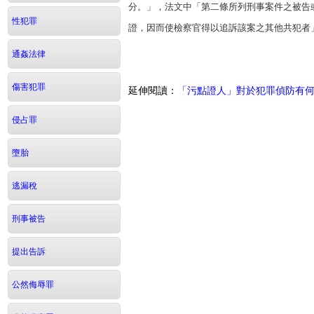
分。」，法文中「第二條所列刑事案件之被告
性犯罪
證，因而使檢察官得以追訴該案之其他共犯
通姦法律
傷害犯罪
延伸閱讀：
「污點證人」對於犯罪偵防有
侵占罪
墮胎
逃漏稅
刑事被告
提出告訴
公然侮辱罪