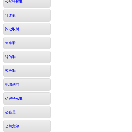
公然猥褻罪
誹謗罪
詐欺取財
遺棄罪
背信罪
誣告罪
認識刑罰
妨害秘密罪
公務員
公共危險