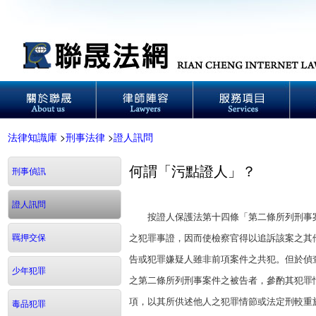
法律知識庫
>
刑事法律
>
證人訊問
何謂「污點證人」？
刑事偵訊
證人訊問
按證人保護法第十四條「第二條所列刑事案
羈押交保
之犯罪事證，因而使檢察官得以追訴該案之其
告或犯罪嫌疑人雖非前項案件之共犯。但於偵
少年犯罪
之第二條所列刑事案件之被告者，參酌其犯罪
項，以其所供述他人之犯罪情節或法定刑較重
毒品犯罪