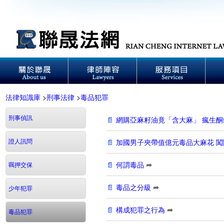
法律知識庫
>
刑事法律
>
毒品犯罪
刑事偵訊
網購亞麻籽油竟「含大麻」 瘋生酮
加國男子夾帶值億元毒品大麻花 闖
證人訊問
何謂毒品
➦
羈押交保
毒品之分級
➦
少年犯罪
構成犯罪之行為
➦
毒品犯罪