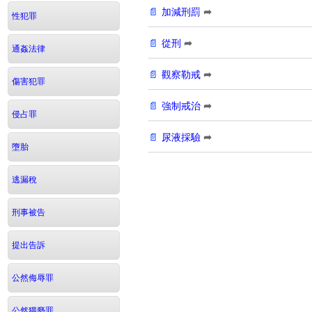
加減刑罰
➦
性犯罪
從刑
➦
通姦法律
觀察勒戒
➦
傷害犯罪
強制戒治
➦
侵占罪
尿液採驗
➦
墮胎
逃漏稅
刑事被告
提出告訴
公然侮辱罪
公然猥褻罪