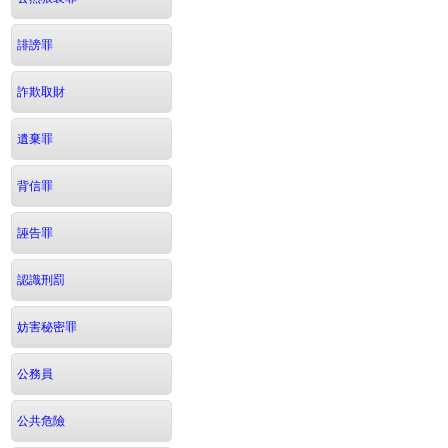
誹謗罪
詐欺取財
遺棄罪
背信罪
誣告罪
認識刑罰
妨害秘密罪
公務員
公共危險