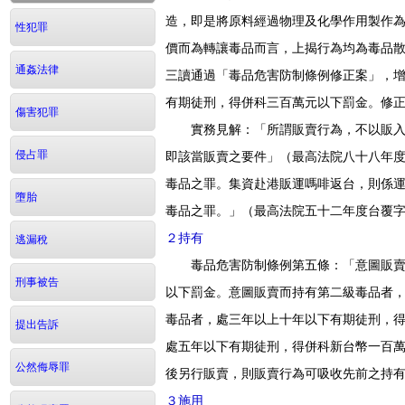
造，即是將原料經過物理及化學作用製作
性犯罪
價而為轉讓毒品而言，上揭行為均為毒品
通姦法律
三讀通過「毒品危害防制條例修正案」，
有期徒刑，得併科三百萬元以下罰金。修
傷害犯罪
實務見解：「所謂販賣行為，不以販入後
即該當販賣之要件」（最高法院八十八年
侵占罪
毒品之罪。集資赴港販運嗎啡返台，則係
墮胎
毒品之罪。」（最高法院五十二年度台覆
２持有
逃漏稅
毒品危害防制條例第五條：「意圖販賣而
刑事被告
以下罰金。意圖販賣而持有第二級毒品者
毒品者，處三年以上十年以下有期徒刑，
提出告訴
處五年以下有期徒刑，得併科新台幣一百
公然侮辱罪
後另行販賣，則販賣行為可吸收先前之持
３施用