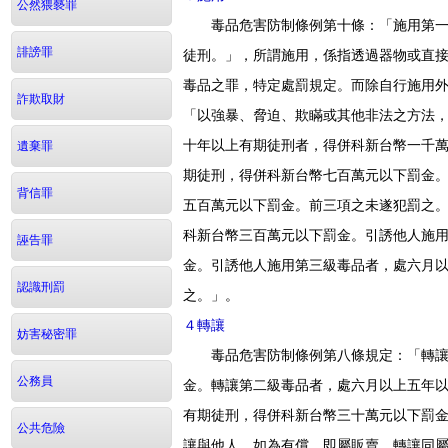
公然猥褻罪
毒品危害防制條例第十條：「施用第一級
徒刑。」，所謂施用，係指透過器物或直
誹謗罪
毒品之罪，特定處罰規定。而除自行施用
詐欺取財
「以強暴、脅迫、欺瞞或其他非法之方法
十年以上有期徒刑者，得併科新台幣一千
遺棄罪
期徒刑，得併科新台幣七百萬元以下罰金
背信罪
五百萬元以下罰金。前三項之未遂犯罰之
科新台幣三百萬元以下罰金。引誘他人施
誣告罪
金。引誘他人施用第三級毒品者，處六月
認識刑罰
之。」。
４轉讓
妨害秘密罪
毒品危害防制條例第八條規定：「轉讓第
公務員
金。轉讓第二級毒品者，處六月以上五年
有期徒刑，得併科新台幣三十萬元以下罰
公共危險
讓與他人。如為有償，即屬販賣。轉讓同