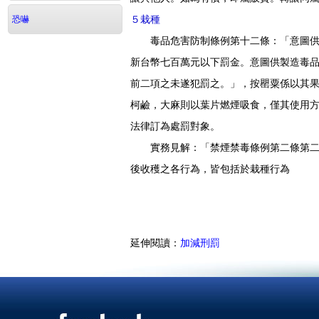
５栽種
恐嚇
毒品危害防制條例第十二條：「意圖供製
新台幣七百萬元以下罰金。意圖供製造毒
前二項之未遂犯罰之。」，按罌粟係以其
柯鹼，大麻則以葉片燃煙吸食，僅其使用
法律訂為處罰對象。
實務見解：「禁煙禁毒條例第二條第二項
後收穫之各行為，皆包括於栽種行為
延伸閱讀：
加減刑罰