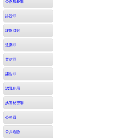
公然猥褻罪
誹謗罪
詐欺取財
遺棄罪
背信罪
誣告罪
認識刑罰
妨害秘密罪
公務員
公共危險