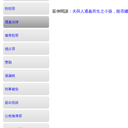
性犯罪
延伸閱讀：
夫與人通姦所生之小孩，能否
通姦法律
傷害犯罪
侵占罪
墮胎
逃漏稅
刑事被告
提出告訴
公然侮辱罪