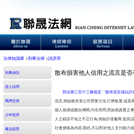
法律知識庫
>
刑事法律
>
誹謗罪
散布損害他人信用之流言是否
刑事偵訊
證人訊問
刑法第三百十三條規定「散布流言或以詐
羈押交保
流言,例如散布某公司營業欠佳,行將歇業,或
個人揣測或聽自傳聞,均非所問,而如係真實之
少年犯罪
人之錯誤不知之不正行為,例如詐使廠商,使其
社會價值為內容,因此,不以對於他人支付能力
毒品犯罪