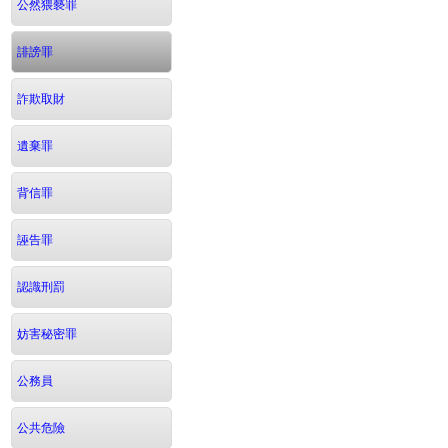
公然猥褻罪
誹謗罪
詐欺取財
遺棄罪
背信罪
誣告罪
認識刑罰
妨害秘密罪
公務員
公共危險