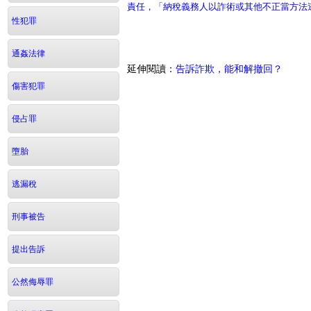
責任，「納稅義務人以詐術或其他不正當方法
性犯罪
通姦法律
延伸閱讀：
告訴詐欺，能和解撤回？
傷害犯罪
侵占罪
墮胎
逃漏稅
刑事被告
提出告訴
公然侮辱罪