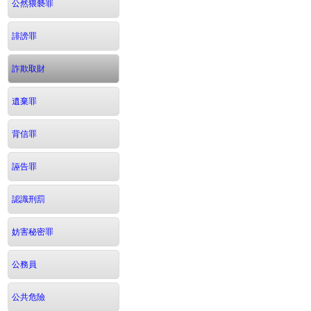
公然猥褻罪
誹謗罪
詐欺取財
遺棄罪
背信罪
誣告罪
認識刑罰
妨害秘密罪
公務員
公共危險