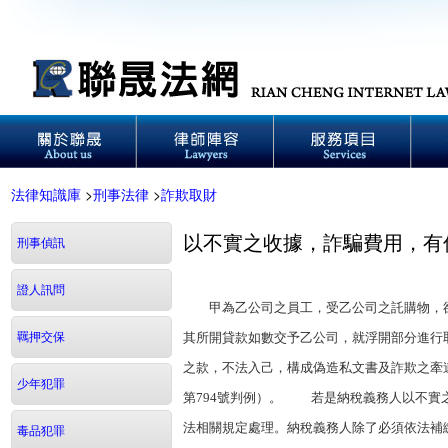
法律知識庫
>
刑事法律
>
詐欺取財
以不實之收據，詐騙費用，有
刑事偵訊
證人訊問
甲為乙公司之員工，受乙公司之託購物，卻偽
羈押交保
其所開貸款如數交予乙公司，就浮開部分進行
之款，不法入己，構成偽造私文書及詐欺之牽
少年犯罪
第794號判例）。 若是納稅義務人以不實
法相關規定處理。納稅義務人除了必須依法補
毒品犯罪