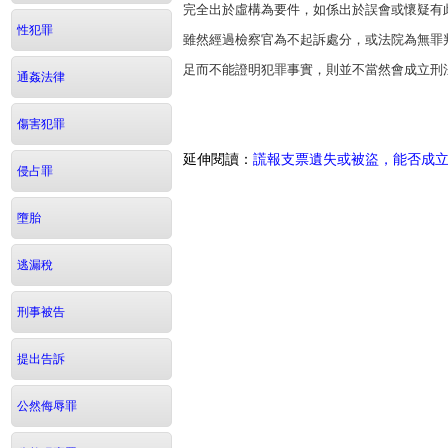
完全出於虛構為要件，如係出於誤會或懷疑有
性犯罪
雖然經過檢察官為不起訴處分，或法院為無罪
足而不能證明犯罪事實，則並不當然會成立刑
通姦法律
傷害犯罪
延伸閱讀：
謊報支票遺失或被盜，能否成
侵占罪
墮胎
逃漏稅
刑事被告
提出告訴
公然侮辱罪