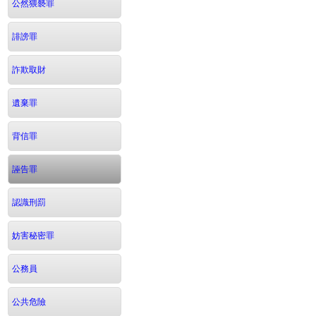
公然猥褻罪
誹謗罪
詐欺取財
遺棄罪
背信罪
誣告罪
認識刑罰
妨害秘密罪
公務員
公共危險