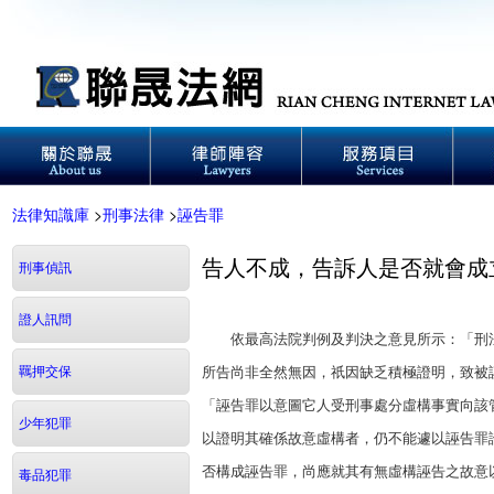
法律知識庫
>
刑事法律
>
誣告罪
告人不成，告訴人是否就會成
刑事偵訊
證人訊問
依最高法院判例及判決之意見所示：「刑法
羈押交保
所告尚非全然無因，祇因缺乏積極證明，致被
「誣告罪以意圖它人受刑事處分虛構事實向該
少年犯罪
以證明其確係故意虛構者，仍不能遽以誣告罪
否構成誣告罪，尚應就其有無虛構誣告之故意
毒品犯罪