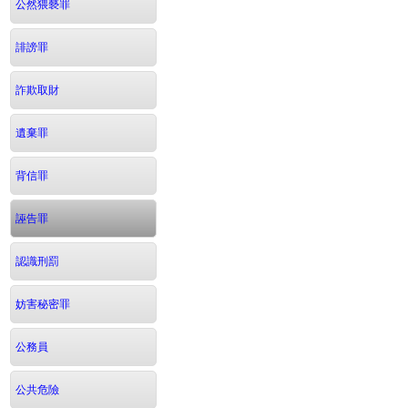
公然猥褻罪
誹謗罪
詐欺取財
遺棄罪
背信罪
誣告罪
認識刑罰
妨害秘密罪
公務員
公共危險