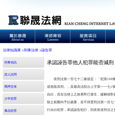
法律知識庫
>
刑事法律
>
誣告罪
承認誣告罪他人犯罪能否減刑
刑事偵訊
證人訊問
依刑法第一百七十二條規定：「犯第168條
羈押交保
或免除其刑。」及最高法院台上字第一一七○
自白，其在法律上之效果即已發生，縱嗣候對
少年犯罪
除之範圍內予以裁量，並不得置刑法第一百七
行自白犯罪，承認誣告犯行，則依前述刑法之
毒品犯罪