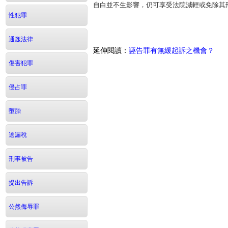
自白並不生影響，仍可享受法院減輕或免除其
性犯罪
通姦法律
延伸閱讀：
誣告罪有無緩起訴之機會？
傷害犯罪
侵占罪
墮胎
逃漏稅
刑事被告
提出告訴
公然侮辱罪