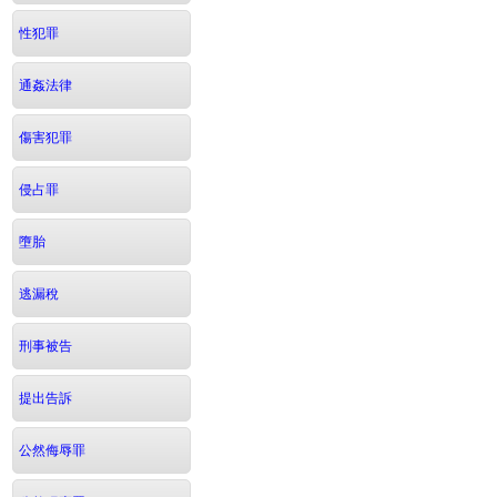
性犯罪
通姦法律
傷害犯罪
侵占罪
墮胎
逃漏稅
刑事被告
提出告訴
公然侮辱罪