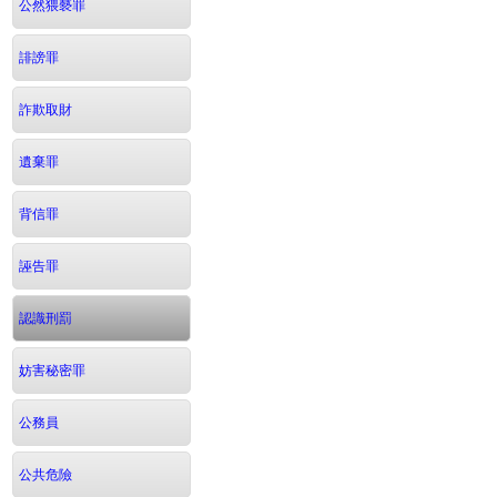
公然猥褻罪
誹謗罪
詐欺取財
遺棄罪
背信罪
誣告罪
認識刑罰
妨害秘密罪
公務員
公共危險