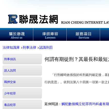
法律知識庫
>
刑事法律
>
認識刑罰
何謂有期徒刑？其最長和最短
刑事偵訊
證人訊問
「行刑權時效係指於科刑裁判確定後，基於
羈押交保
行的意思」。依刑法第八十四第一項第一款之
少年犯罪
延伸閱讀：
觸犯數個獨立犯罪而均科處有
毒品犯罪