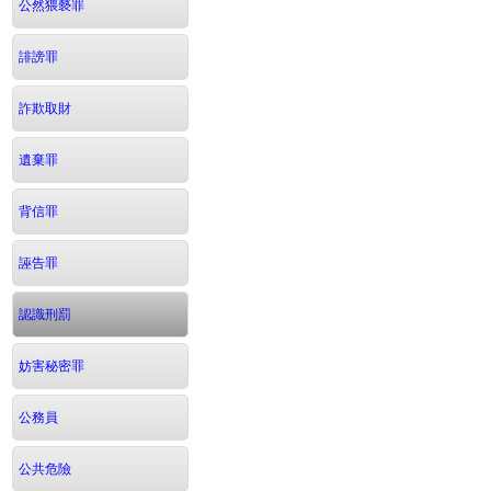
公然猥褻罪
誹謗罪
詐欺取財
遺棄罪
背信罪
誣告罪
認識刑罰
妨害秘密罪
公務員
公共危險