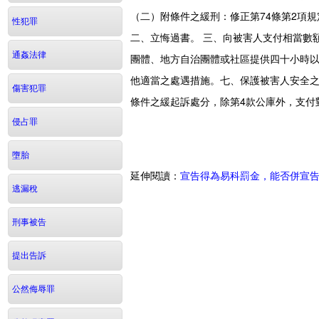
（二）附條件之緩刑：修正第74條第2項
性犯罪
二、立悔過書。 三、向被害人支付相當數
通姦法律
團體、地方自治團體或社區提供四十小時
他適當之處遇措施。七、保護被害人安全之
傷害犯罪
條件之緩起訴處分，除第4款公庫外，支付
侵占罪
墮胎
延伸閱讀：
宣告得為易科罰金，能否併宣
逃漏稅
刑事被告
提出告訴
公然侮辱罪