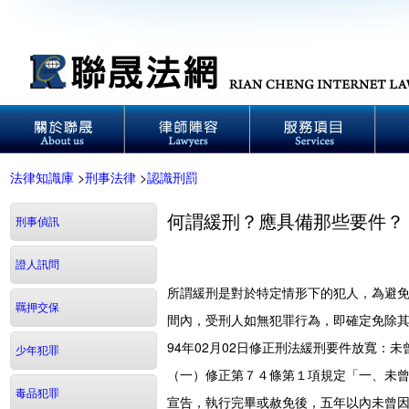
法律知識庫
>
刑事法律
>
認識刑罰
何謂緩刑？應具備那些要件？
刑事偵訊
證人訊問
所謂緩刑是對於特定情形下的犯人，為避
羈押交保
間內，受刑人如無犯罪行為，即確定免除
94年02月02日修正刑法緩刑要件放寬：
少年犯罪
（一）修正第７４條第１項規定「一、未
毒品犯罪
宣告，執行完畢或赦免後，五年以內未曾