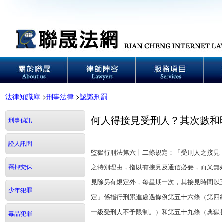
法律知識庫
>
刑事法律
>
認識刑罰
何人得接見受刑人？其次數和
刑事偵訊
證人訊問
監獄行刑法第六十二條規定：「受刑人之接見
羈押交保
之特別理由，指以有接見及通信必要，而又無
見除另有規定外，每星期一次，其接見時間以
少年犯罪
定」係指行刑累進處遇條例第五十六條（第四
一級受刑人不予限制。）和第五十九條（典獄
毒品犯罪