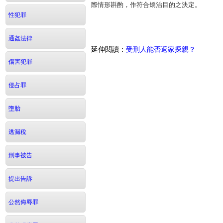
際情形斟酌，作符合矯治目的之決定。
性犯罪
通姦法律
延伸閱讀：
受刑人能否返家探親？
傷害犯罪
侵占罪
墮胎
逃漏稅
刑事被告
提出告訴
公然侮辱罪