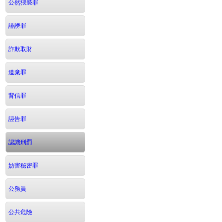
公然猥褻罪
誹謗罪
詐欺取財
遺棄罪
背信罪
誣告罪
認識刑罰
妨害秘密罪
公務員
公共危險